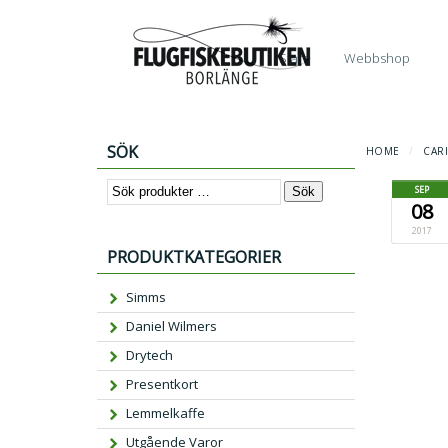
Start
Webbshop
SÖK
HOME
/
CAR
SEP
Sök
08
2017
PRODUKTKATEGORIER
Simms
Daniel Wilmers
Drytech
Presentkort
Lemmelkaffe
Utgående Varor