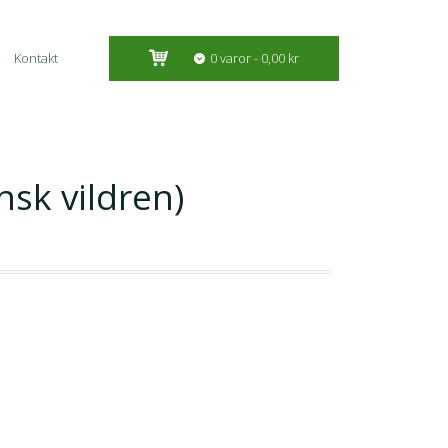
Kontakt
0 varor
0,00 kr
sk vildren)