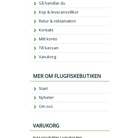
Så handlar du
Köp & leveransvillkor
Retur & reklamation
Kontakt
Mitt konto
Till kassan
Varukorg
MER OM FLUGFISKEBUTIKEN
Start
Nyheter
Om oss
VARUKORG
Inga produkter i varukorgen.