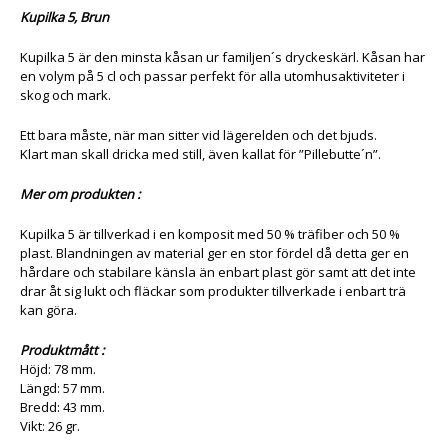
Kupilka 5, Brun
Kupilka 5 är den minsta kåsan ur familjen´s dryckeskärl. Kåsan har
en volym på 5 cl och passar perfekt för alla utomhusaktiviteter i
skog och mark.
Ett bara måste, när man sitter vid lägerelden och det bjuds.
Klart man skall dricka med still, även kallat för ”Pillebutte´n”.
Mer om produkten :
Kupilka 5 är tillverkad i en komposit med 50 % träfiber och 50 %
plast. Blandningen av material ger en stor fördel då detta ger en
hårdare och stabilare känsla än enbart plast gör samt att det inte
drar åt sig lukt och fläckar som produkter tillverkade i enbart trä
kan göra.
Produktmått :
Höjd: 78 mm.
Längd: 57 mm.
Bredd: 43 mm.
Vikt: 26 gr.