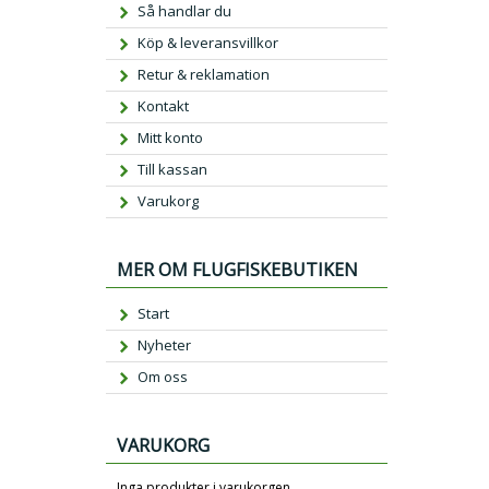
Så handlar du
Köp & leveransvillkor
Retur & reklamation
Kontakt
Mitt konto
Till kassan
Varukorg
MER OM FLUGFISKEBUTIKEN
Start
Nyheter
Om oss
VARUKORG
Inga produkter i varukorgen.