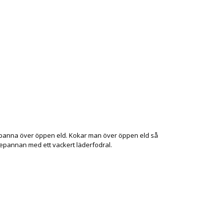
fepanna över öppen eld. Kokar man över öppen eld så
fepannan med ett vackert läderfodral.