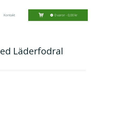
Kontakt
0 varor
0,00 kr
ed Läderfodral