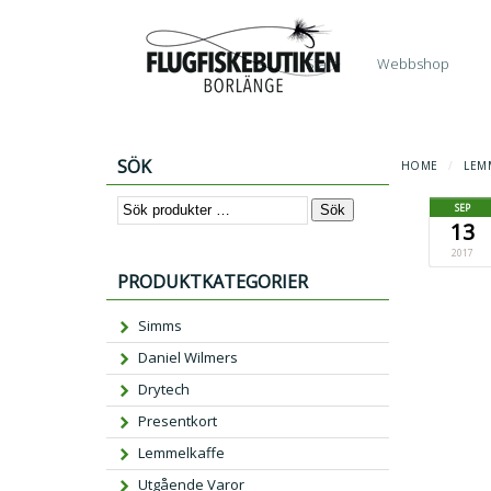
Start
Webbshop
SÖK
HOME
/
LEM
SEP
Sök
13
2017
PRODUKTKATEGORIER
Simms
Daniel Wilmers
Drytech
Presentkort
Lemmelkaffe
Utgående Varor