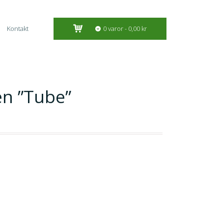
Kontakt
0 varor
0,00 kr
len ”Tube”