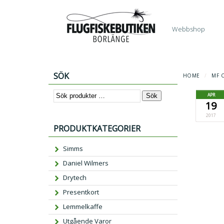
Start
Webbshop
SÖK
HOME
/
MF C
APR
Sök
19
2017
PRODUKTKATEGORIER
Simms
Daniel Wilmers
Drytech
Presentkort
Lemmelkaffe
Utgående Varor