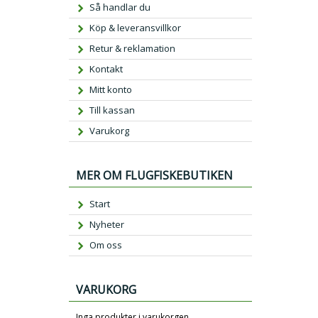
Så handlar du
Köp & leveransvillkor
Retur & reklamation
Kontakt
Mitt konto
Till kassan
Varukorg
MER OM FLUGFISKEBUTIKEN
Start
Nyheter
Om oss
VARUKORG
Inga produkter i varukorgen.