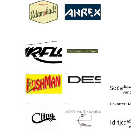
Soča
Soca
var 
Fiskarter :
Idrijca
Id
lu