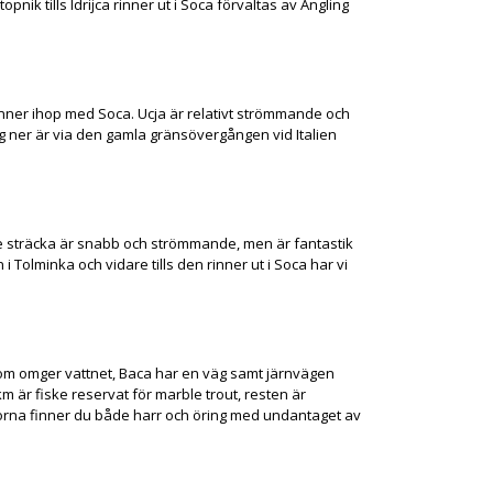
opnik tills Idrijca rinner ut i Soca förvaltas av Angling
rinner ihop med Soca. Ucja är relativt strömmande och
sig ner är via den gamla gränsövergången vid Italien
re sträcka är snabb och strömmande, men är fantastik
i Tolminka och vidare tills den rinner ut i Soca har vi
som omger vattnet, Baca har en väg samt järnvägen
km är fiske reservat för marble trout, resten är
orna finner du både harr och öring med undantaget av