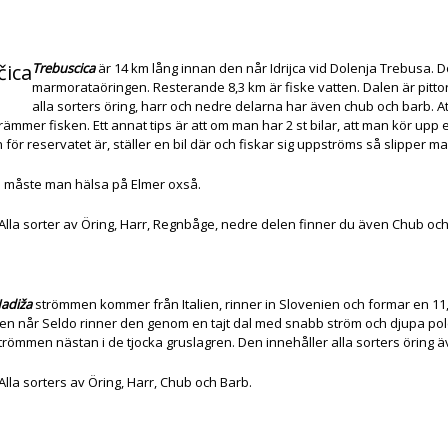
čica
Trebuscica
är 14 km lång innan den når Idrijca vid Dolenja Trebusa. D
marmorataöringen. Resterande 8,3 km är fiske vatten. Dalen är pitto
alla sorters öring, harr och nedre delarna har även chub och barb. 
ämmer fisken. Ett annat tips är att om man har 2 st bilar, att man kör upp e
för reservatet är, ställer en bil där och fiskar sig uppströms så slipper m
s måste man hälsa på Elmer oxså.
: Alla sorter av Öring, Harr, Regnbåge, nedre delen finner du även Chub oc
adiža
strömmen kommer från Italien, rinner in Slovenien och formar en 11,9 
en når Seldo rinner den genom en tajt dal med snabb ström och djupa poler
trömmen nästan i de tjocka gruslagren. Den innehåller alla sorters öring ä
 Alla sorters av Öring, Harr, Chub och Barb.