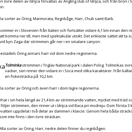
n övre delen av Idrijca förvaltas av Angling club of Idrijca, och från bron i St
in.
 Alla sorter av Öring, Marmorata, Regnbåge, Harr, Chub samt Barb.
ommer in i Slovenien från Italien och fortsätter vidare 6,1 km innan den 
att komma ner till, men med spektakulär utsikt. Det enklaste sättet att ta 
 vid byn Zaga där strömmen går ner i en smalare canyon.
 Mestadels Öring annars harr vid dom nedre regionerna.
ka
Tolminka
strömmen i Triglav National park i dalen Polog. Tolminkas öv
vacker, sen rinner den vidare in i Soca med olika karaktärer. Från källan 
en fiskesträcka på 10,2 km.
Alla sorter av Öring och även harr i dom lägre regionerna.
a
har i sin hela längd av 21,4 km av strömmande vatten, mycket med träd 
följer strömmen, den rinner ut i Idrijca vid Baca pri modreju. Dom första 3 
evatten uppdelat i två delar av dammen i klavze. Genom hela båda sträck
om inte finns i den övre sträckan.
 Alla sorter av Öring, Harr, nedre delen finner du regnbågen.