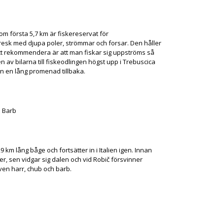
om första 5,7 km är fiskereservat för
resk med djupa poler, strömmar och forsar. Den håller
Att rekommendera är att man fiskar sig uppströms så
n av bilarna till fiskeodlingen högst upp i Trebuscica
an en lång promenad tillbaka.
h Barb
km lång båge och fortsätter in i Italien igen. Innan
, sen vidgar sig dalen och vid Robič försvinner
ven harr, chub och barb.