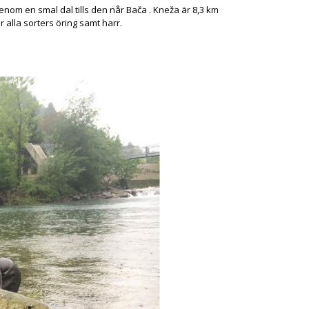
enom en smal dal tills den når Bača . Kneža är 8,3 km
r alla sorters öring samt harr.