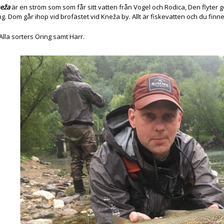
eža
är en ström som som får sitt vatten från Vogel och Rodica, Den flyter g
ng. Dom går ihop vid brofästet vid Kneža by. Allt är fiskevatten och du finne
 Alla sorters Öring samt Harr.