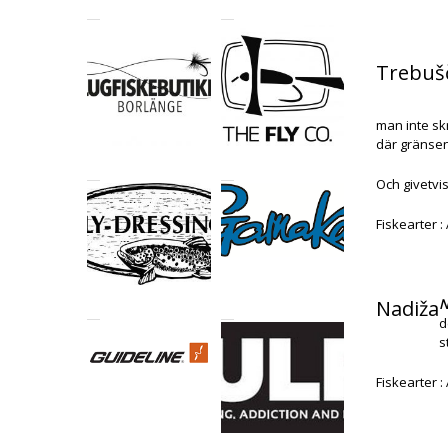
Trebuš
man inte skr
där gränsen 
Och givetvi
Fiskearter 
Nadiža
N
d
s
Fiskearter :