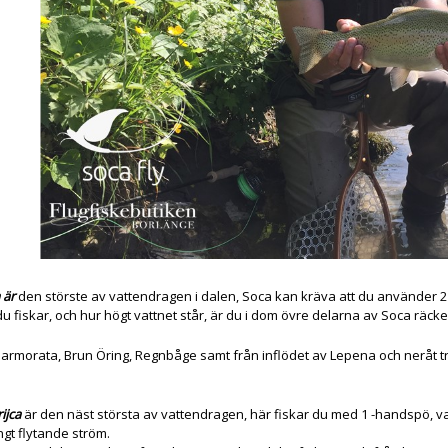
 är
den störste av vattendragen i dalen, Soca kan kräva att du använder 
du fiskar, och hur högt vattnet står, är du i dom övre delarna av Soca räc
 Marmorata, Brun Öring, Regnbåge samt från inflödet av Lepena och neråt tr
rijca
är den näst största av vattendragen, här fiskar du med 1 -handspö, vatt
ngt flytande ström.