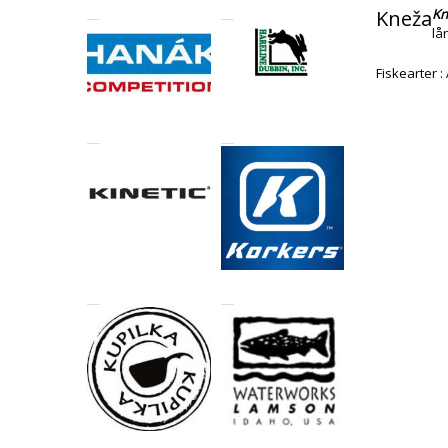
Kneža
Kn
lå
Fiskearter :