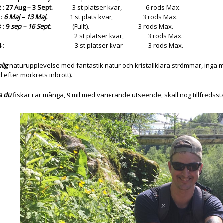
 :
27 Aug – 3 Sept.
3 st platser kvar, 6 rods Max.
 :
6 Maj – 13 Maj.
1 st plats kvar, 3 rods Max.
 :
9
sep – 16 Sept.
(Fullt). 3 rods Max.
024 : 2 st platser kvar, 3 rods Max.
2024 : 3 st platser kvar 3 rods Max.
lig
naturupplevelse med fantastik natur och kristallklara strömmar, inga my
 efter mörkrets inbrott).
a du
fiskar i är många, 9 mil med varierande utseende, skall nog tillfredss