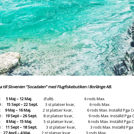
a
till Slovenien ”Socadalen” med Flugfiskebutiken i Borlänge AB.
9 :
5 Maj – 12 Maj.
(Fullt). 6 rods Max.
9 :
15 Sept – 22 Sept.
3 st platser kvar, 6 rods Max.
0 :
9
Maj – 16 Maj.
2 st platser kvar, 6 rods Max. Inställd Pga Co
0 :
19
Sept – 26 Sept.
8 st platser kvar, 9 rods Max. Inställd Pga Co
1 :
8 Maj – 15 Maj.
5 st platser kvar, 6 rods Max. Inställd Pga Coro
1 :
11 Sept – 18 Sept.
3 st platser kvar, 3 rods Max. Inställd Pga Cor
 :
27 April
– 4 Maj.
2 st platser kvar, 3 rods Max.