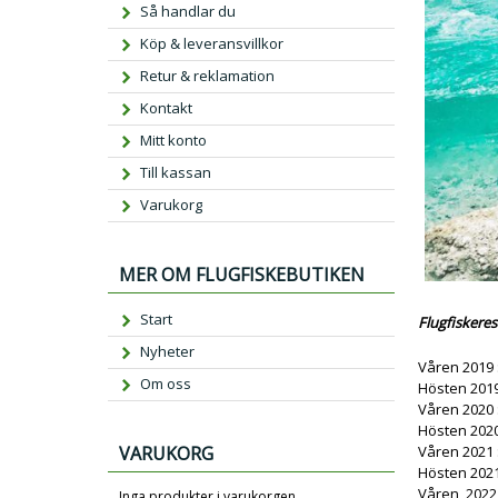
Så handlar du
Köp & leveransvillkor
Retur & reklamation
Kontakt
Mitt konto
Till kassan
Varukorg
MER OM FLUGFISKEBUTIKEN
Start
Flugfiskeres
Nyheter
Våren 201
Om oss
Hösten 201
Våren 202
Hösten 202
VARUKORG
Våren 202
Hösten 202
Våren 2022
Inga produkter i varukorgen.