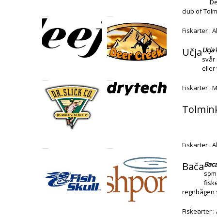
De
club of Tolm
Fiskarter :
Učja
Ucja
k
svår 
eller
Fiskarter :
Tolmin
Fiskarter : 
Bača
Bac
som 
fisk
regnbågen s
Fiskearter :