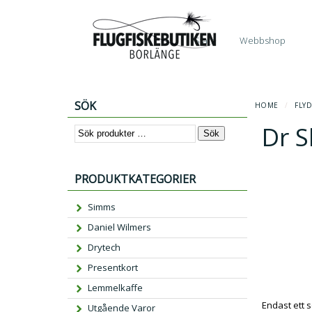
Start
Webbshop
SÖK
HOME
/
FLY
Dr S
Sök
PRODUKTKATEGORIER
Simms
Daniel Wilmers
Drytech
Presentkort
Lemmelkaffe
Endast ett 
Utgående Varor