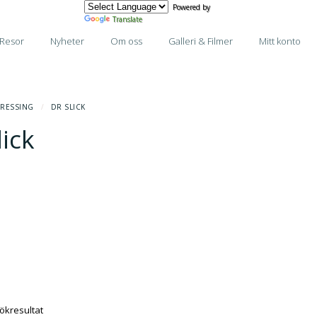
Powered by
Translate
Resor
Nyheter
Om oss
Galleri & Filmer
Mitt konto
DRESSING
/
DR SLICK
lick
sökresultat