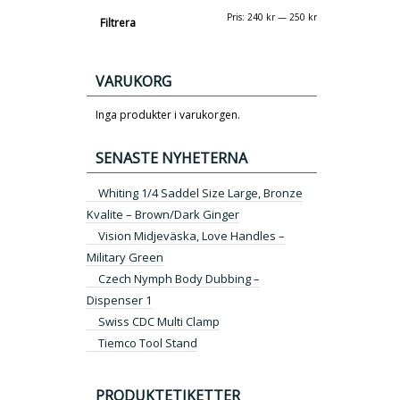
Min
Max
Pris:
240 kr
—
250 kr
Filtrera
pris
pris
VARUKORG
Inga produkter i varukorgen.
SENASTE NYHETERNA
Whiting 1/4 Saddel Size Large, Bronze
Kvalite – Brown/Dark Ginger
Vision Midjeväska, Love Handles –
Military Green
Czech Nymph Body Dubbing –
Dispenser 1
Swiss CDC Multi Clamp
Tiemco Tool Stand
PRODUKTETIKETTER