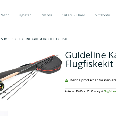
Resor
Nyheter
Om oss
Galleri & Filmer
Mitt konto
BSHOP
/
GUIDELINE KAITUM TROUT FLUGFISKEKIT
Guideline K
Flugfiskekit
Denna produkt är för närvarand
Artikelnr:
100134 - 100135
Kategori:
Flugfiskes