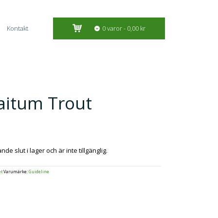
Kontakt
0 varor
0,00 kr
aitum Trout
e slut i lager och är inte tillgänglig.
et
Varumärke:
Guideline