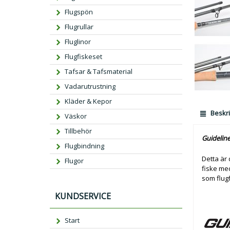
Flugspön
Flugrullar
Fluglinor
Flugfiskeset
Tafsar & Tafsmaterial
Vadarutrustning
Kläder & Kepor
Beskri
Väskor
Tillbehör
Guideline
Flugbindning
Detta är 
Flugor
fiske med
som flugf
KUNDSERVICE
Start