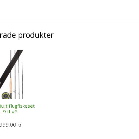
erade produkter
ilt Flugfiskeset
– 9 ft #5
.999,00
kr