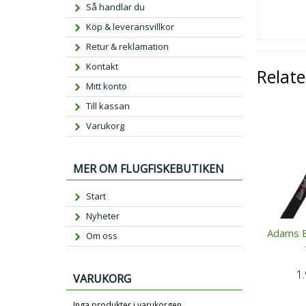
Så handlar du
Köp & leveransvillkor
Retur & reklamation
Kontakt
Relat
Mitt konto
Till kassan
Varukorg
MER OM FLUGFISKEBUTIKEN
Start
Nyheter
Adams Bu
Om oss
1
VARUKORG
Inga produkter i varukorgen.