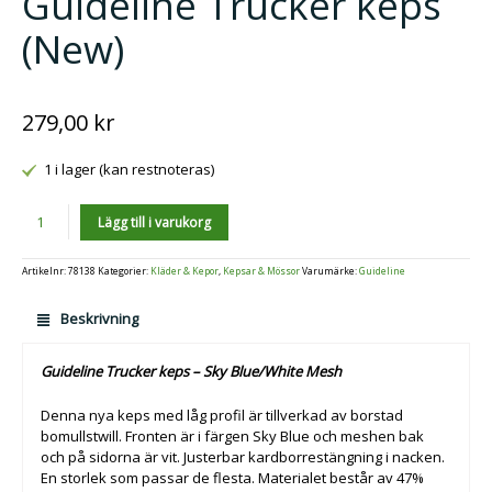
Guideline Trucker keps
(New)
279,00
kr
1 i lager (kan restnoteras)
Antal
Lägg till i varukorg
Artikelnr:
78138
Kategorier:
Kläder & Kepor
,
Kepsar & Mössor
Varumärke:
Guideline
Beskrivning
Guideline Trucker keps – Sky Blue/White Mesh
Denna nya keps med låg profil är tillverkad av borstad
bomullstwill. Fronten är i färgen Sky Blue och meshen bak
och på sidorna är vit. Justerbar kardborrestängning i nacken.
En storlek som passar de flesta. Materialet består av 47%