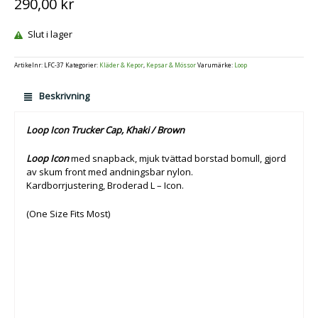
290,00
kr
Slut i lager
Artikelnr:
LFC-37
Kategorier:
Kläder & Kepor
,
Kepsar & Mössor
Varumärke:
Loop
Beskrivning
Loop Icon Trucker Cap, Khaki / Brown
Loop Icon
med snapback, mjuk tvättad borstad bomull, gjord
av skum front med andningsbar nylon.
Kardborrjustering, Broderad L – Icon.
(One Size Fits Most)