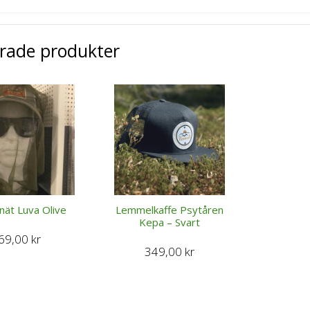
erade produkter
ät Luva Olive
Lemmelkaffe Psytåren
Kepa – Svart
69,00
kr
349,00
kr