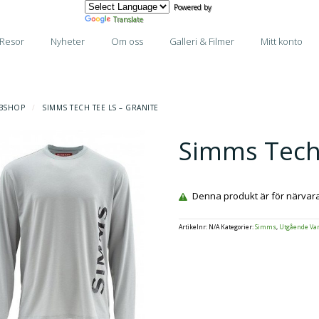
Powered by
Translate
Resor
Nyheter
Om oss
Galleri & Filmer
Mitt konto
BSHOP
/
SIMMS TECH TEE LS – GRANITE
Simms Tech 
Denna produkt är för närvarand
Artikelnr:
N/A
Kategorier:
Simms
,
Utgående Var