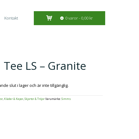
Kontakt
0 varor
0,00 kr
Tee LS – Granite
e slut i lager och är inte tillgänglig.
or
,
Kläder & Kepor
,
Skjortor & Tröjor
Varumärke:
Simms