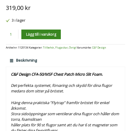
319,00
kr
3 i lager
Antal
Lägg till i varukorg
Artikelnr:
1120134
Kategorier:
Tillbehör
,
Flugaskar
,
Övrigt
Varumärke:
C&F Design
Beskrivning
C&F Design CFA-50/MSF Chest Patch Micro Slit Foam.
Det
perfekta
systemet, förvaring och skydd för dina flugor
medans dom sitter på bröstet.
Häng denna praktiska ”Flytrap” framför bröstet för enkel
åtkomst.
Stora sidoöppningar som ventilerar dina flugor och håller dom
torra, foamslitsen
håller plats för 90 st flugor samt att du har 6 st magneter som
du fäster dina favoritflugor.