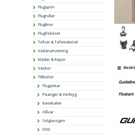
Flugspön
Flugrullar
Fluglinor
Flugfiskeset
Tafsar & Tafsmaterial
Vadarutrustning
Kläder & Kepor
Beskri
Väskor
Tillbehör
Guidelin
Flugaskar
Floatant
Peanger & Verktyg
Kemikalier
Håvar
Solglasögon
DVD