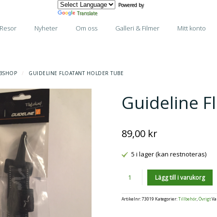
Powered by
Translate
Resor
Nyheter
Om oss
Galleri & Filmer
Mitt konto
BSHOP
/
GUIDELINE FLOATANT HOLDER TUBE
Guideline F
89,00
kr
5 i lager (kan restnoteras)
Antal
Lägg till i varukorg
Artikelnr:
73019
Kategorier:
Tillbehör
,
Övrigt
Va