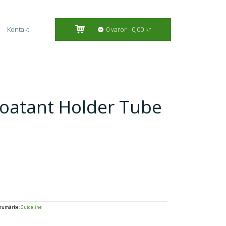
Kontakt
0 varor
0,00 kr
loatant Holder Tube
rumärke:
Guideline