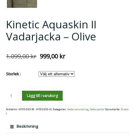
Kinetic Aquaskin II
Vadarjacka – Olive
1.099,00
kr
999,00
kr
Det
Det
ursprungliga
nuvarande
priset
priset
var:
är:
Storlek :
1.099,00 kr.
999,00 kr.
Antal
Lägg till i varukorg
Artikelnr:
H105-033-M - H105-033-XL
Kategorier:
Vadarutrustning
,
Vadarjackor
Varumärke:
Kineti
c
Beskrivning