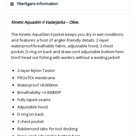
Ytterligare information
Kinetic Aquaskin II Vadarjacka – Olive.
The Kinetic AquaSkin II Jacket keeps you dry in wet conditions
and features a host of angler-friendly details. 2-layer
waterproof/breathable fabric, adjustable hood, 3 chest
pocket, D-ring on back and draw-cord adjustable bottom hem.
Don’t head out fishing with waders without a wading jacket!
2-layer Nylon Taslon
PROxTEX membrane
Waterproof +8.000mm
Breathability +3.000MVP
Fully taped seams
Adjustable hood
D-ring on back
3 chest pocket
Rubberized tabs for tool docking