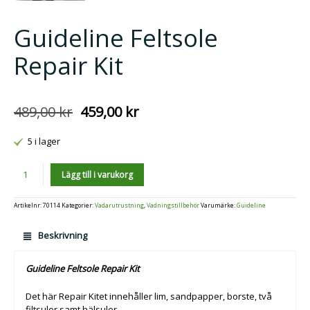
Guideline Feltsole
Repair Kit
489,00
kr
459,00
kr
Det
Det
ursprungliga
nuvarande
priset
priset
5 i lager
var:
är:
489,00 kr.
459,00 kr.
Antal
Lägg till i varukorg
Artikelnr:
70114
Kategorier:
Vadarutrustning
,
Vadningstillbehör
Varumärke:
Guideline
Beskrivning
Guideline Feltsole Repair Kit
Det här Repair Kitet innehåller lim, sandpapper, borste, två
filtsulor samt hälsulor.