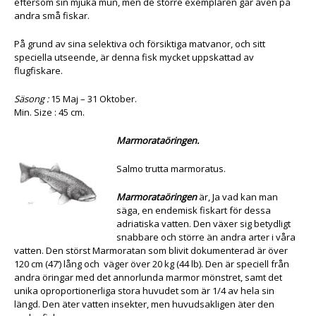
eftersom sin mjuka mun, men de större exemplaren går även på
andra små fiskar.
På grund av sina selektiva och försiktiga matvanor, och sitt
speciella utseende, är denna fisk mycket uppskattad av
flugfiskare.
Säsong :
15 Maj – 31 Oktober.
Min. Size : 45 cm.
Marmorataöringen.
Salmo trutta marmoratus.
Marmorataöringen
är, Ja vad kan man
säga, en endemisk fiskart för dessa
adriatiska vatten. Den växer sig betydligt
snabbare och större än andra arter i våra
vatten. Den störst Marmoratan som blivit dokumenterad är över
120 cm (47’) lång och väger över 20 kg (44 lb). Den är speciell från
andra öringar med det annorlunda marmor mönstret, samt det
unika oproportionerliga stora huvudet som är 1/4 av hela sin
längd. Den äter vatten insekter, men huvudsakligen äter den