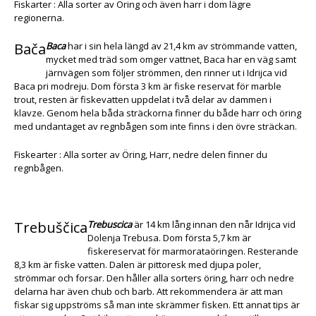
Fiskarter : Alla sorter av Öring och även harr i dom lägre
regionerna.
Bača
Baca
har i sin hela längd av 21,4 km av strömmande vatten,
mycket med träd som omger vattnet, Baca har en väg samt
järnvägen som följer strömmen, den rinner ut i Idrijca vid
Baca pri modreju. Dom första 3 km är fiske reservat för marble
trout, resten är fiskevatten uppdelat i två delar av dammen i
klavze. Genom hela båda sträckorna finner du både harr och öring
med undantaget av regnbågen som inte finns i den övre sträckan.
Fiskearter : Alla sorter av Öring, Harr, nedre delen finner du
regnbågen.
Trebuščica
Trebuscica
är 14 km lång innan den når Idrijca vid
Dolenja Trebusa. Dom första 5,7 km är
fiskereservat för marmorataöringen. Resterande
8,3 km är fiske vatten. Dalen är pittoresk med djupa poler,
strömmar och forsar. Den håller alla sorters öring, harr och nedre
delarna har även chub och barb. Att rekommendera är att man
fiskar sig uppströms så man inte skrämmer fisken. Ett annat tips är