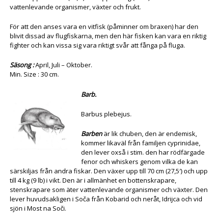
vattenlevande organismer, växter och frukt.
För att den anses vara en vitfisk (påminner om braxen) har den
blivit dissad av flugfiskarna, men den här fisken kan vara en riktig
fighter och kan vissa sig vara riktigt svår att fånga på fluga.
Säsong :
April, Juli – Oktober.
Min. Size : 30 cm.
Barb.
Barbus plebejus.
Barben
är lik chuben, den är endemisk,
kommer likaväl från familjen cyprinidae,
den lever oxså i stim. den har rödfärgade
fenor och whiskers genom vilka de kan
särskiljas från andra fiskar. Den växer upp till 70 cm (27,5′) och upp
till 4 kg (9 lb) i vikt. Den är i allmänhet en bottenskrapare,
stenskrapare som äter vattenlevande organismer och växter. Den
lever huvudsakligen i Soča från Kobarid och neråt, Idrijca och vid
sjön i Most na Soči.