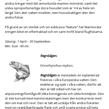
andra öringar med det annorlunda marmor mönstret, samt det
unika oproportionerliga stora huvudet som är 1/4 av hela sin
längd. Den äter vatten insekter, men huvudsakligen äter den
andra fiskar.
På grund av sin storlek och sin exklusiva ”Nature” har Marmorata
öringen blivit en eftertraktad och en sann trofé bland flugfiskarna.
Säsong :
1 April – 30 September.
Min. Size : 60 cm.
Regnbågen.
Oncorhynchus mykiss.
Regnbågen
är mestadels en inplanterad
fiskeras i våra Europeiska vatten. Den
etablerar sig själv i våra vatten, därför att
den är lätt odlad och har sin
anpassningsförmåga till olika konstgjorda och vilda livsmiljöer. Den
är inte korsad med marmorataöringen men den konkurrerar med
den om mat och revir. Den är lätt att urskilja från andra fiskarter
med sin regnbågefärgade flank och små svarta prickar på hela