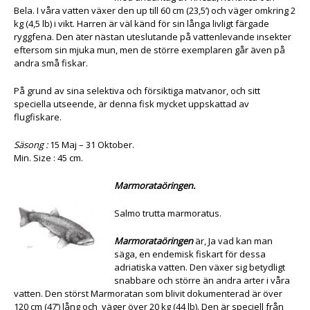
Bela. I våra vatten växer den up till 60 cm (23,5’) och väger omkring 2
kg (4,5 lb) i vikt. Harren är väl känd för sin långa livligt färgade
ryggfena. Den äter nästan uteslutande på vattenlevande insekter
eftersom sin mjuka mun, men de större exemplaren går även på
andra små fiskar.
På grund av sina selektiva och försiktiga matvanor, och sitt
speciella utseende, är denna fisk mycket uppskattad av
flugfiskare.
Säsong :
15 Maj – 31 Oktober.
Min. Size : 45 cm.
Marmorataöringen.
Salmo trutta marmoratus.
Marmorataöringen
är, Ja vad kan man
säga, en endemisk fiskart för dessa
adriatiska vatten. Den växer sig betydligt
snabbare och större än andra arter i våra
vatten. Den störst Marmoratan som blivit dokumenterad är över
120 cm (47’) lång och väger över 20 kg (44 lb). Den är speciell från