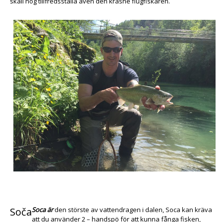
skall nog tillfredsställa även den kräsne flugfiskaren.
Soča
Soca är
den störste av vattendragen i dalen, Soca kan kräva
att du använder 2 – handspö för att kunna fånga fisken,