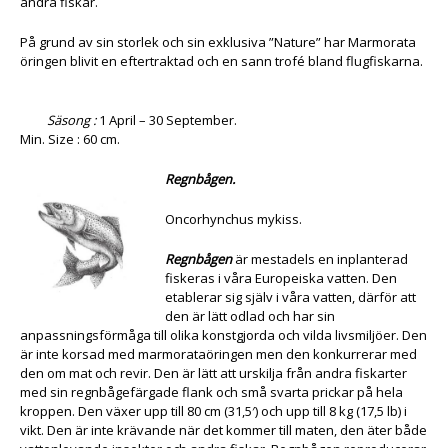
andra fiskar.
På grund av sin storlek och sin exklusiva ”Nature” har Marmorata
öringen blivit en eftertraktad och en sann trofé bland flugfiskarna.
Säsong :
1 April – 30 September.
Min. Size : 60 cm.
Regnbågen.
Oncorhynchus mykiss.
Regnbågen
är mestadels en inplanterad
fiskeras i våra Europeiska vatten. Den
etablerar sig själv i våra vatten, därför att
den är lätt odlad och har sin
anpassningsförmåga till olika konstgjorda och vilda livsmiljöer. Den
är inte korsad med marmorataöringen men den konkurrerar med
den om mat och revir. Den är lätt att urskilja från andra fiskarter
med sin regnbågefärgade flank och små svarta prickar på hela
kroppen. Den växer upp till 80 cm (31,5′) och upp till 8 kg (17,5 lb) i
vikt. Den är inte krävande när det kommer till maten, den äter både