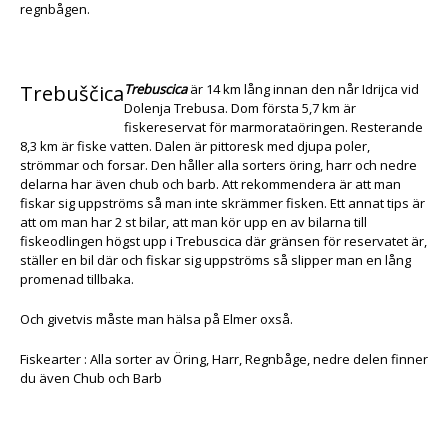
regnbågen.
Trebuščica
Trebuscica
är 14 km lång innan den når Idrijca vid
Dolenja Trebusa. Dom första 5,7 km är
fiskereservat för marmorataöringen. Resterande
8,3 km är fiske vatten. Dalen är pittoresk med djupa poler,
strömmar och forsar. Den håller alla sorters öring, harr och nedre
delarna har även chub och barb. Att rekommendera är att man
fiskar sig uppströms så man inte skrämmer fisken. Ett annat tips är
att om man har 2 st bilar, att man kör upp en av bilarna till
fiskeodlingen högst upp i Trebuscica där gränsen för reservatet är,
ställer en bil där och fiskar sig uppströms så slipper man en lång
promenad tillbaka.
Och givetvis måste man hälsa på Elmer oxså.
Fiskearter : Alla sorter av Öring, Harr, Regnbåge, nedre delen finner
du även Chub och Barb