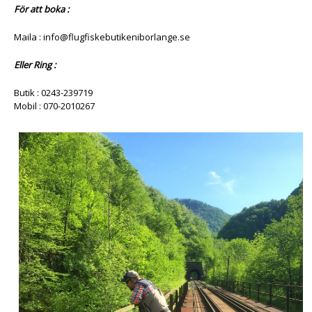
För att boka :
Maila : info@flugfiskebutikeniborlange.se
Eller Ring :
Butik : 0243-239719
Mobil : 070-2010267