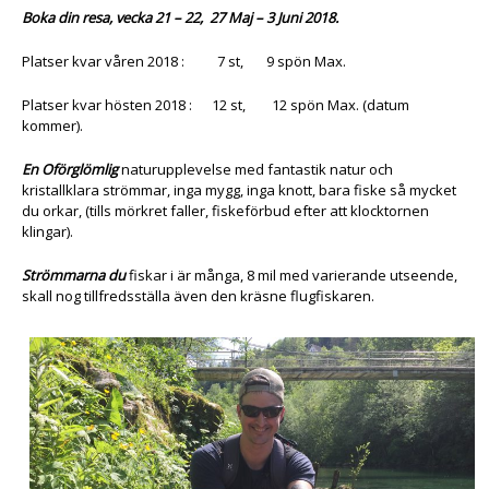
Boka din resa, vecka 21 – 22, 27 Maj – 3 Juni 2018.
Platser kvar våren 2018 : 7 st, 9 spön Max.
Platser kvar hösten 2018 : 12 st, 12 spön Max. (datum
kommer).
En Oförglömlig
naturupplevelse med fantastik natur och
kristallklara strömmar, inga mygg, inga knott, bara fiske så mycket
du orkar, (tills mörkret faller, fiskeförbud efter att klocktornen
klingar).
Strömmarna du
fiskar i är många, 8 mil med varierande utseende,
skall nog tillfredsställa även den kräsne flugfiskaren.