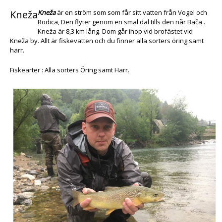
Kneža
Kneža
är en ström som som får sitt vatten från Vogel och
Rodica, Den flyter genom en smal dal tills den når Bača .
Kneža är 8,3 km lång. Dom går ihop vid brofästet vid
Kneža by. Allt är fiskevatten och du finner alla sorters öring samt
harr.
Fiskearter : Alla sorters Öring samt Harr.