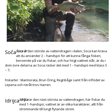
Soča
Soca är
den störste av vattendragen i dalen, Soca kan kräva
att du använder 2 – handspö för att kunna fånga fisken,
beroende på var du fiskar, och hur högt vattnet står, är du i
dom övre delarna av Soca räcker det med 1 – handspö med klass 5
– 7
.
Fiskarter : Marmorata, Brun Öring, Regnbåge samt från inflödet av
Lepena och neråt trivs Harren.
Idrijca
Idrijca
är den näst största av vattendragen, här fiskar du
med 1 -handspö, vattnet är av olika karaktärer, allt från
strömmande till lungt flytande ström.