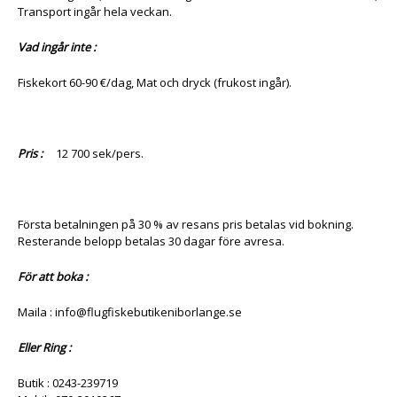
Transport ingår hela veckan.
Vad ingår inte :
Fiskekort 60-90 €/dag, Mat och dryck (frukost ingår).
Pris :
12 700 sek/pers.
Första betalningen på 30 % av resans pris betalas vid bokning.
Resterande belopp betalas 30 dagar före avresa.
För att boka :
Maila : info@flugfiskebutikeniborlange.se
Eller Ring :
Butik : 0243-239719