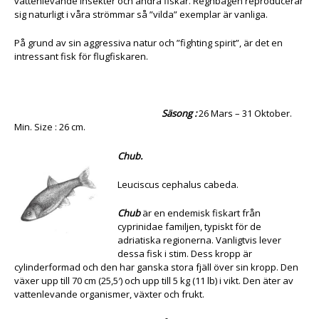
vattenlevande insekter och andra fiskar. Regnbågen reproducerar
sig naturligt i våra strömmar så ”vilda” exemplar är vanliga.
På grund av sin aggressiva natur och ”fighting spirit”, är det en
intressant fisk för flugfiskaren.
Säsong :
26 Mars – 31 Oktober.
Min. Size : 26 cm.
Chub.
Leuciscus cephalus cabeda.
Chub
är en endemisk fiskart från
cyprinidae familjen, typiskt för de
adriatiska regionerna. Vanligtvis lever
dessa fisk i stim. Dess kropp är
cylinderformad och den har ganska stora fjäll över sin kropp. Den
växer upp till 70 cm (25,5′) och upp till 5 kg (11 lb) i vikt. Den äter av
vattenlevande organismer, växter och frukt.