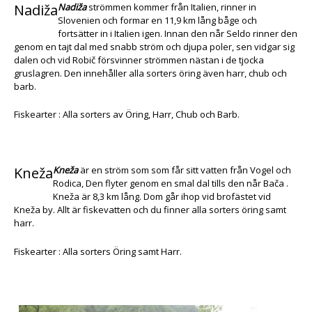
Nadiža
Nadiža
strömmen kommer från Italien, rinner in
Slovenien och formar en 11,9 km lång båge och
fortsätter in i Italien igen. Innan den når Seldo rinner den
genom en tajt dal med snabb ström och djupa poler, sen vidgar sig
dalen och vid Robič försvinner strömmen nästan i de tjocka
gruslagren. Den innehåller alla sorters öring även harr, chub och
barb.
Fiskearter : Alla sorters av Öring, Harr, Chub och Barb.
Kneža
Kneža
är en ström som som får sitt vatten från Vogel och
Rodica, Den flyter genom en smal dal tills den når Bača .
Kneža är 8,3 km lång. Dom går ihop vid brofästet vid
Kneža by. Allt är fiskevatten och du finner alla sorters öring samt
harr.
Fiskearter : Alla sorters Öring samt Harr.