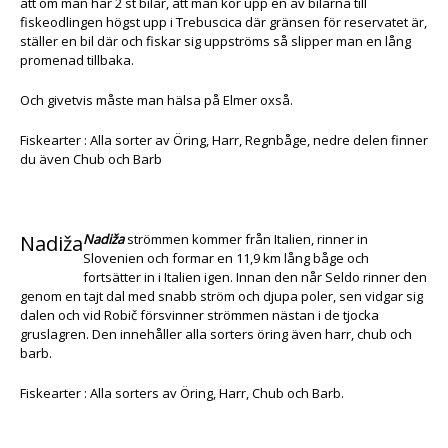
att om man har 2 st bilar, att man kör upp en av bilarna till
fiskeodlingen högst upp i Trebuscica där gränsen för reservatet är,
ställer en bil där och fiskar sig uppströms så slipper man en lång
promenad tillbaka.
Och givetvis måste man hälsa på Elmer oxså.
Fiskearter : Alla sorter av Öring, Harr, Regnbåge, nedre delen finner
du även Chub och Barb
Nadiža
Nadiža
strömmen kommer från Italien, rinner in
Slovenien och formar en 11,9 km lång båge och
fortsätter in i Italien igen. Innan den når Seldo rinner den
genom en tajt dal med snabb ström och djupa poler, sen vidgar sig
dalen och vid Robič försvinner strömmen nästan i de tjocka
gruslagren. Den innehåller alla sorters öring även harr, chub och
barb.
Fiskearter : Alla sorters av Öring, Harr, Chub och Barb.