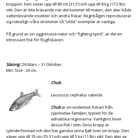
kroppen. Den växer upp till 80 cm (31,5′) och upp till 8 kg (17,5 lb) i
vikt. Den är inte krävande när det kommer till maten, den äter både
vattenlevande insekter och andra fiskar. Regnbågen reproducerar
sig naturligt i våra strömmar så ”vilda” exemplar är vanliga.
På grund av sin aggressiva natur och ”fighting spirit”, är det en
intressant fisk för flugfiskaren.
Säsong :
26 Mars – 31 Oktober.
Min. Size : 26 cm.
Chub.
Leuciscus cephalus cabeda.
Chub
är en endemisk fiskart från
cyprinidae familjen, typiskt för de
adriatiska regionerna. Vanligtvis lever
dessa fisk i stim. Dess kropp är
cylinderformad och den har ganska stora fjäll över sin kropp. Den
växer upp till 70 cm (25,5′) och upp till 5 kg (11 lb) i vikt. Den äter av