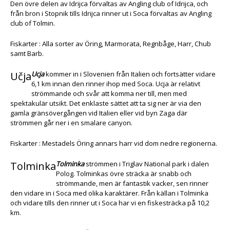
Den övre delen av Idrijca förvaltas av Angling club of Idrijca, och
från bron i Stopnik tills Idrijca rinner ut i Soca förvaltas av Angling
club of Tolmin.
Fiskarter : Alla sorter av Öring, Marmorata, Regnbåge, Harr, Chub
samt Barb.
Učja
Ucja
kommer in i Slovenien från Italien och fortsätter vidare
6,1 km innan den rinner ihop med Soca. Ucja är relativt
strömmande och svår att komma ner till, men med
spektakulär utsikt. Det enklaste sättet att ta sig ner är via den
gamla gränsövergången vid Italien eller vid byn Zaga där
strömmen går ner i en smalare canyon.
Fiskarter : Mestadels Öring annars harr vid dom nedre regionerna.
Tolminka
Tolminka
strömmen i Triglav National park i dalen
Polog. Tolminkas övre sträcka är snabb och
strömmande, men är fantastik vacker, sen rinner
den vidare in i Soca med olika karaktärer. Från källan i Tolminka
och vidare tills den rinner ut i Soca har vi en fiskesträcka på 10,2
km.