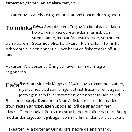
strömmen går ner i en smalare canyon.
Fiskarter : Mestadels Öring annars harr vid dom nedre regionerna.
Tolminka
Tolminka
strömmen i Triglav National park i dalen
Polog. Tolminkas övre sträcka är snabb och
strömmande, men är fantastik vacker, sen rinner
den vidare in i Soca med olika karaktärer. Från källan i Tolminka
och vidare tills den rinner ut i Soca har vi en fiskesträcka på 10,2
km.
Fiskarter : Alla sorter av Öring och även harr i dom lägre
regionerna.
Bača
Baca
har i sin hela längd av 21,4 km av strömmande vatten,
mycket med träd som omger vattnet, Baca har en väg samt
järnvägen som följer strömmen, den rinner ut i Idrijca vid
Baca pri modreju. Dom första 3 km är fiske reservat för marble
trout, resten är fiskevatten uppdelat i två delar av dammen i
klavze. Genom hela båda sträckorna finner du både harr och öring
med undantaget av regnbågen som inte finns i den övre sträckan.
Fiskearter : Alla sorter av Öring, Harr, nedre delen finner du