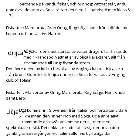
beroende på var du fiskar, och hur högt vattnet står, är du i
dom övre delarna av Soca räcker det med 1 – handspö med klass 5
– 7
.
Fiskarter : Marmorata, Brun Öring, Regnbåge samt från inflödet av
Lepena och neråt trivs Harren.
Idrijca
Idrijca
är den näst största av vattendragen, här fiskar du
med 1 -handspö, vattnet är av olika karaktärer, allt från
strömmande till lungt flytande ström.
Den övre delen av Idrijca förvaltas av Angling club of Idrijca, och
från bron i Stopnik tills Idrijca rinner ut i Soca förvaltas av Angling
club of Tolmin.
Fiskarter : Alla sorter av Öring, Marmorata, Regnbåge, Harr, Chub
samt Barb.
Učja
Ucja
kommer in i Slovenien från Italien och fortsätter vidare
6,1 km innan den rinner ihop med Soca. Ucja är relativt
strömmande och svår att komma ner till, men med
spektakulär utsikt. Det enklaste sättet att ta sig ner är via den
gamla gränsövergången vid Italien eller vid byn Zaga där