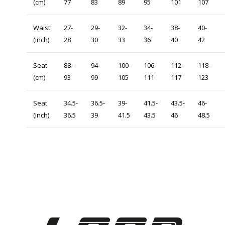
(cm)
77
83
89
95
101
107
Waist
27-
29-
32-
34-
38-
40-
(inch)
28
30
33
36
40
42
Seat
88-
94-
100-
106-
112-
118-
(cm)
93
99
105
111
117
123
Seat
34.5-
36.5-
39-
41.5-
43.5-
46-
(inch)
36.5
39
41.5
43.5
46
48.5