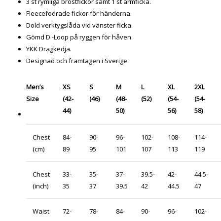
3 st rymliga bröstfickor samt 1 st armficka.
Fleecefodrade fickor för händerna.
Dold verktygslåda vid vänster ficka.
Gömd D -Loop på ryggen för håven.
YKK Dragkedja.
Designad och framtagen i Sverige.
Men’s
XS
S
M
L
XL
2XL
Size
(42-
(46)
(48-
(52)
(54-
(54-
44)
50)
56)
58)
Chest
84-
90-
96-
102-
108-
114-
(cm)
89
95
101
107
113
119
Chest
33-
35-
37-
39.5-
42-
44.5-
(inch)
35
37
39.5
42
44.5
47
Waist
72-
78-
84-
90-
96-
102-