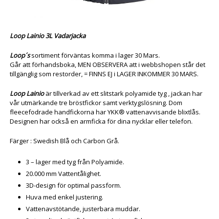
Loop Lainio 3L Vadarjacka
Loop´s
sortiment förväntas komma i lager 30 Mars.
Går att förhandsboka, MEN OBSERVERA att i webbshopen står det
tillgänglig som restorder, = FINNS EJ i LAGER INKOMMER 30 MARS.
Loop Lainio
är tillverkad av ett slitstark polyamide tyg , jackan har
vår utmärkande tre bröstfickor samt verktygslösning.
Dom
f
leecefodrade handfickorna har YKK® vattenavvisande blixtlås.
Designen har också en armficka för dina nycklar eller telefon.
Färger : Swedish Blå och Carbon Grå.
3 – lager med tyg från Polyamide.
20.000 mm Vattentålighet.
3D-design för optimal passform.
Huva med enkel justering.
Vattenavstötande, justerbara muddar.