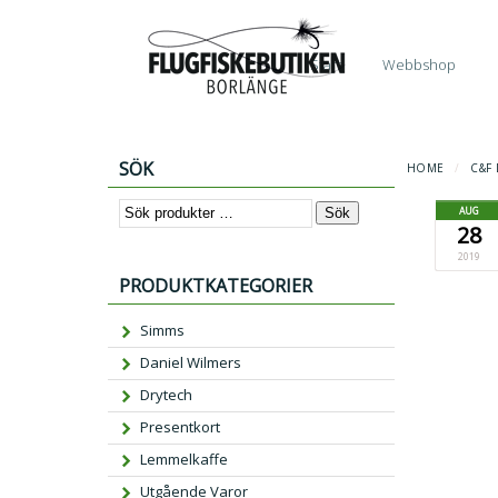
Start
Webbshop
SÖK
HOME
/
C&F
AUG
Sök
28
2019
PRODUKTKATEGORIER
Simms
Daniel Wilmers
Drytech
Presentkort
Lemmelkaffe
Utgående Varor