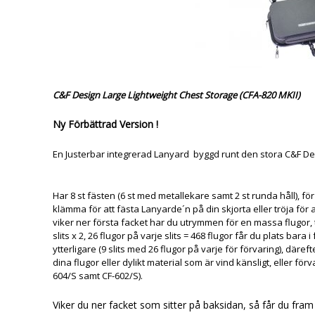
C&F Design Large Lightweight Chest Storage (CFA-820 MKII)
Ny Förbättrad Version !
En Justerbar integrerad Lanyard byggd runt den stora C&F De
Har 8 st fästen (6 st med metallekare samt 2 st runda håll), fö
klämma för att fästa Lanyarde´n på din skjorta eller tröja för 
viker ner första facket har du utrymmen för en massa flugor, t
slits x 2, 26 flugor på varje slits = 468 flugor får du plats bara
ytterligare (9 slits med 26 flugor på varje för förvaring), där
dina flugor eller dylikt material som är vind känsligt, eller för
604/S samt CF-602/S).
Viker du ner facket som sitter på baksidan, så får du fra