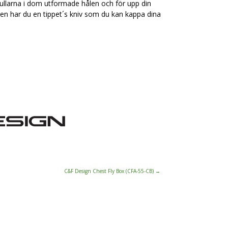
 i rullarna i dom utformade hålen och för upp din
den har du en tippet´s kniv som du kan kappa dina
C&F Design Chest Fly Box (CFA-55-CB)
→