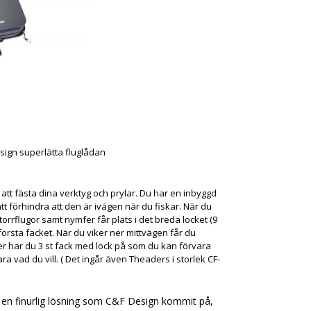
sign superlätta fluglådan
r att fästa dina verktyg och prylar. Du har en inbyggd
att förhindra att den är ivägen när du fiskar. När du
orrflugor samt nymfer får plats i det breda locket (9
 i första facket. När du viker ner mittvägen får du
efter har du 3 st fack med lock på som du kan förvara
vara vad du vill. ( Det ingår även Theaders i storlek CF-
m en finurlig lösning som C&F Design kommit på,