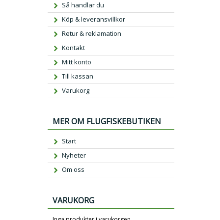
Så handlar du
Köp & leveransvillkor
Retur & reklamation
Kontakt
Mitt konto
Till kassan
Varukorg
MER OM FLUGFISKEBUTIKEN
Start
Nyheter
Om oss
VARUKORG
Inga produkter i varukorgen.