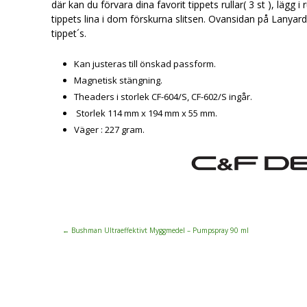
där kan du förvara dina favorit tippets rullar( 3 st ), lägg
tippets lina i dom förskurna slitsen. Ovansidan på Lanyar
tippet´s.
Kan justeras till önskad passform.
Magnetisk stängning.
Theaders i storlek CF-604/S, CF-602/S ingår.
Storlek 114 mm x 194 mm x 55 mm.
Väger : 227 gram.
←
Bushman Ultraeffektivt Myggmedel – Pumpspray 90 ml