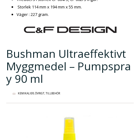
Storlek 114 mm x 194 mm x 55 mm.
Väger : 227 gram.
Bushman Ultraeffektivt
Myggmedel – Pumpspra
y 90 ml
KEMIKALIER
,
ÖVRIGT
,
TILLBEHÖR