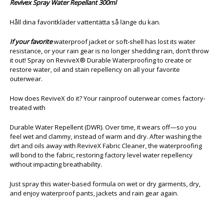
Revivex Spray Water Repellant 300ml
Håll dina favoritkläder vattentätta så länge du kan.
If your favorite
waterproof jacket or soft-shell has lost its water
resistance, or your rain gear is no longer shedding rain, don’t throw
it out! Spray on ReviveX® Durable Waterproofing to create or
restore water, oil and stain repellency on all your favorite
outerwear.
How does ReviveX do it? Your rainproof outerwear comes factory-
treated with
Durable Water Repellent (DWR). Over time, it wears off—so you
feel wet and clammy, instead of warm and dry. After washing the
dirt and oils away with ReviveX Fabric Cleaner, the waterproofing
will bond to the fabric, restoring factory level water repellency
without impacting breathability.
Just spray this water-based formula on wet or dry garments, dry,
and enjoy waterproof pants, jackets and rain gear again.