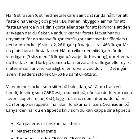
Har 8 st fästen (6 st med metallekare samt 2 st runda håll), för att
fästa dina verktyg och prylar. Du har en inbyggd klämma för att
fästa Lanyarde´n på din skjorta eller tröja för att förhindra att den
är ivägen när du fiskar. När du viker ner första facket har du
utrymmen för en massa flugor, torrflugor samt nymfer får plats i
det breda locket (9 slits x 2, 26 flugor på varje slits = 468 flugor får
du plats bara i första facket. När du viker ner mittvägen får du
ytterligare (9 slits med 26 flugor på varje för förvaring), därefter har
du 3 st fack med lock på som du kan förvara dina flugor eller dylikt
material som är vind känsligt, eller förvara vad du vill. ( Det ingår
även Theaders i storlek CF-604/S samt CF-602/S).
Viker du ner facket som sitter på baksidan, så får du fram en
finurlig lösning som C&F Design kommit på, där kan du förvara dina
favorit tippets rullar( 3 st ), lägg i rullarna i dom utformade hålen
och för upp din tippets lina i dom förskurna slitsen. Ovansidan på
Lanyarden har du en tippet´s kniv som du kan kappa dina tippet´s.
Kan justeras till önskad passform.
Magnetisk stängning.
Theaders i storlek CF-604/S, CF-602/S ingår.