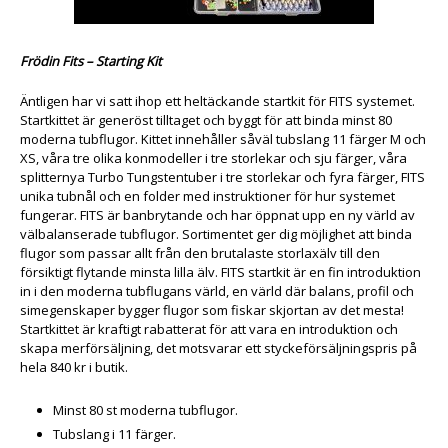
Frödin Fits – Starting Kit
Äntligen har vi satt ihop ett heltäckande startkit för FITS systemet.
Startkittet är generöst tilltaget och byggt för att binda minst 80
moderna tubflugor. Kittet innehåller såväl tubslang 11 färger M och
XS, våra tre olika konmodeller i tre storlekar och sju färger, våra
splitternya Turbo Tungstentuber i tre storlekar och fyra färger, FITS
unika tubnål och en folder med instruktioner för hur systemet
fungerar. FITS är banbrytande och har öppnat upp en ny värld av
välbalanserade tubflugor. Sortimentet ger dig möjlighet att binda
flugor som passar allt från den brutalaste storlaxälv till den
försiktigt flytande minsta lilla älv. FITS startkit är en fin introduktion
in i den moderna tubflugans värld, en värld där balans, profil och
simegenskaper bygger flugor som fiskar skjortan av det mesta!
Startkittet är kraftigt rabatterat för att vara en introduktion och
skapa merförsäljning, det motsvarar ett styckeförsäljningspris på
hela 840 kr i butik.
Minst 80 st moderna tubflugor.
Tubslang i 11 färger.