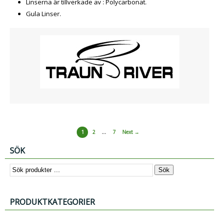
Linserna är tillverkade av : Polycarbonat.
Gula Linser.
1
2
…
7
Next →
SÖK
Sök
PRODUKTKATEGORIER