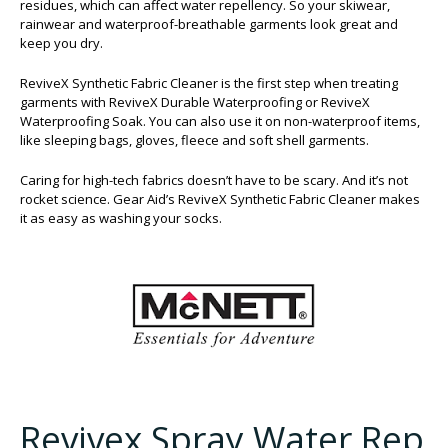
residues, which can affect water repellency. So your skiwear,
rainwear and waterproof-breathable garments look great and
keep you dry.
ReviveX Synthetic Fabric Cleaner is the first step when treating
garments with ReviveX Durable Waterproofing or ReviveX
Waterproofing Soak. You can also use it on non-waterproof items,
like sleeping bags, gloves, fleece and soft shell garments.
Caring for high-tech fabrics doesn’t have to be scary. And it’s not
rocket science. Gear Aid’s ReviveX Synthetic Fabric Cleaner makes
it as easy as washing your socks.
Revivex Spray Water Rep