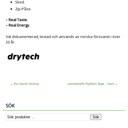
Sked.
Zip-Påse.
– Real Taste.
– Real Energy.
Väl dokumenterad, testad och används av norska försvaret i över
20 år.
←
Rio Scandi Versitip
Lemmelkaffe Psytåren Kepa – Svart
→
SÖK
Sök