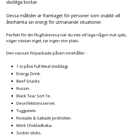
skickliga kockar.
Dessa måltider är framtaget för personer som snabbt vill
återhämta sin energi för utmanande situationer.
Perfekt för din Flugfiskeresa när du inte vill laga någon mat själv,
väger nästan inget, tar ingen stor plats.
Den vaccum förpackade påsen innehåller :
1 st påse Full Meal (middag).
Energy Drink.
Beef Snacks.
Russin.
Black Tea/ Sort Te.
Desinfektionsservet.
Tuggummi.
Rostade & Saltade Jordnötter.
Mörk Chokladkaka.
Socker sticks.