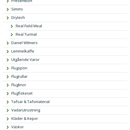
Presentkort
Simms
Drytech
Real Field Meal
Real Turmat
Daniel Wilmers
Lemmelkaffe
Utgående Varor
Flugspön
Flugrullar
Fluglinor
Flugfiskeset
Tafsar & Tafsmaterial
Vadarutrustning
Kläder & Kepor
Väskor