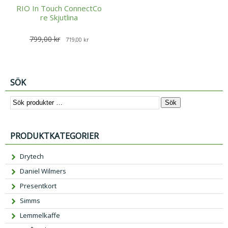
RIO In Touch ConnectCo
re Skjutlina
D
D
799,00
kr
719,00
kr
e
e
t
t
u
n
SÖK
r
u
s
v
Sök
p
a
r
r
PRODUKTKATEGORIER
u
a
n
n
Drytech
g
d
Daniel Wilmers
l
e
i
p
Presentkort
g
r
Simms
a
i
Lemmelkaffe
p
s