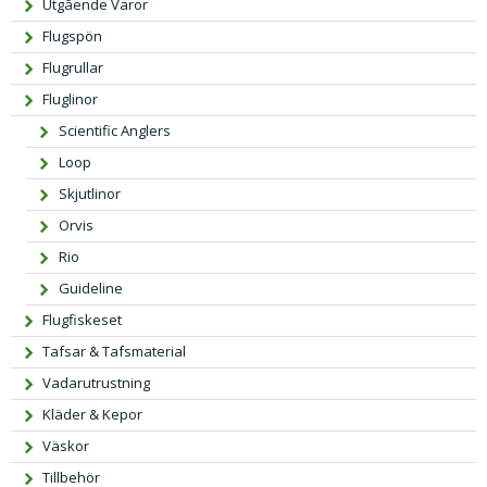
Utgående Varor
r
e
Flugspön
i
t
s
ä
Flugrullar
e
r:
Fluglinor
t
7
Scientific Anglers
v
1
Loop
a
9,
Skjutlinor
r:
0
7
0 k
Orvis
9
r.
Rio
9,
Guideline
0
Flugfiskeset
0 k
r.
Tafsar & Tafsmaterial
Vadarutrustning
Kläder & Kepor
Väskor
Tillbehör