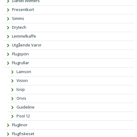
Daniel Wilmers
Presentkort
Simms
Drytech
Lemmelkaffe
Utgående Varor
Flugspön
Flugrullar
Lamson
Vision
loop
Orvis
Guideline
Pool 12
Fluglinor
Flugfiskeset