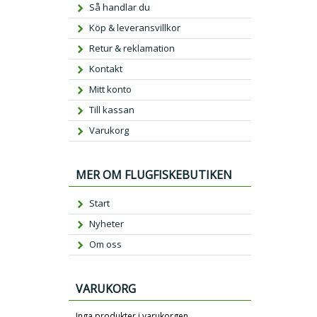
Så handlar du
Köp & leveransvillkor
Retur & reklamation
Kontakt
Mitt konto
Till kassan
Varukorg
MER OM FLUGFISKEBUTIKEN
Start
Nyheter
Om oss
VARUKORG
Inga produkter i varukorgen.