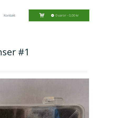
Kontakt
0 varor
0,00 kr
nser #1