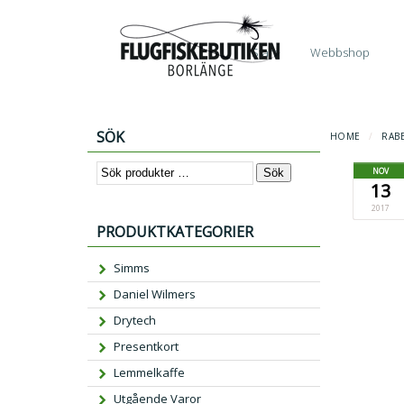
Start
Webbshop
SÖK
HOME
/
RAB
NOV
Sök
13
2017
PRODUKTKATEGORIER
Simms
Daniel Wilmers
Drytech
Presentkort
Lemmelkaffe
Utgående Varor