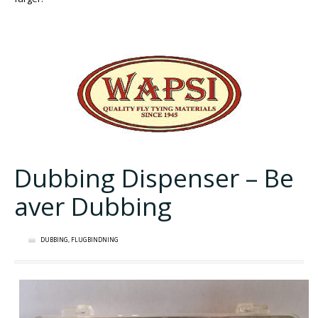
Dubbing Dispenser – Be
aver Dubbing
DUBBING
,
FLUGBINDNING