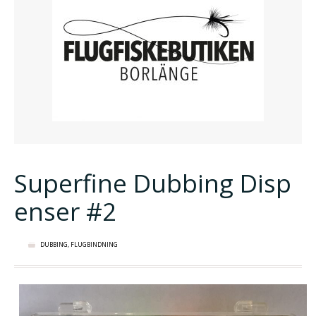
Superfine Dubbing Disp
enser #2
DUBBING
,
FLUGBINDNING