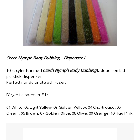
Czech Nymph Body Dubbing – Dispenser 1
10 st cylindrar med
Czech Nymph Body Dubbing
laddad i en lätt
praktisk dispenser.
Perfekt när du är ute och reser.
Färger i dispenser #1 :
01 White, 02 Light Yellow, 03 Golden Yellow, 04 Chartreuse, 05
Cream, 06 Brown, 07 Golden Olive, 08 Olive, 09 Orange, 10 Fluo Pink.