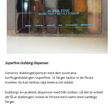
Superfine Dubbing Dispenser.
Generös dubbingdispenser med den suveräna
torrflugedubbingen Superfine. 12 färger täcker in de flesta
insekter du kan tänkas vilja imitera vid städet.
Dubbing i en praktisk dispenser med hål i botten, så det är enkelt
att få ur dubbingen, locket är försed med namn med samtliga
färger.