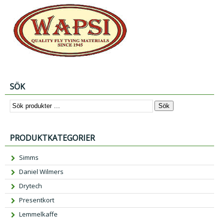
SÖK
Sök
PRODUKTKATEGORIER
Simms
Daniel Wilmers
Drytech
Presentkort
Lemmelkaffe