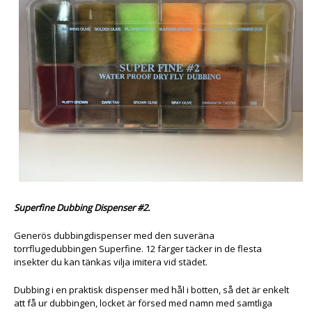
Superfine Dubbing Dispenser #2.
Generös dubbingdispenser med den suveräna
torrflugedubbingen Superfine. 12 färger täcker in de flesta
insekter du kan tänkas vilja imitera vid städet.
Dubbing i en praktisk dispenser med hål i botten, så det är enkelt
att få ur dubbingen, locket är försed med namn med samtliga