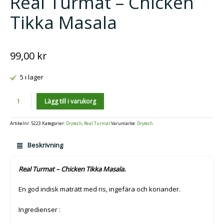
Real Turmat – Chicken
Tikka Masala
99,00
kr
5 i lager
Antal
Lägg till i varukorg
Artikelnr:
5223
Kategorier:
Drytech
,
Real Turmat
Varumärke:
Drytech
Beskrivning
Real Turmat – Chicken Tikka Masala.
En god indisk maträtt med ris, ingefära och koriander.
Ingredienser :