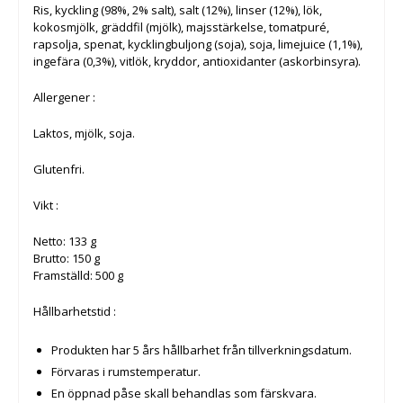
Ris, kyckling (98%, 2% salt), salt (12%), linser (12%), lök,
kokosmjölk, gräddfil (mjölk), majsstärkelse, tomatpuré,
rapsolja, spenat, kycklingbuljong (soja), soja, limejuice (1,1%),
ingefära (0,3%), vitlök, kryddor, antioxidanter (askorbinsyra).
Allergener :
Laktos, mjölk, soja.
Glutenfri.
Vikt :
Netto: 133 g
Brutto: 150 g
Framställd: 500 g
Hållbarhetstid :
Produkten har 5 års hållbarhet från tillverkningsdatum.
Förvaras i rumstemperatur.
En öppnad påse skall behandlas som färskvara.