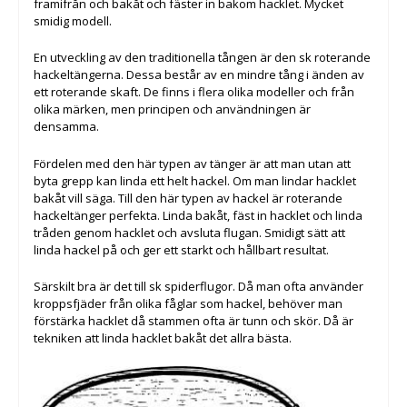
framifrån och bakåt och fäster in bakom hacklet. Mycket
smidig modell.
En utveckling av den traditionella tången är den sk roterande
hackeltängerna. Dessa består av en mindre tång i änden av
ett roterande skaft. De finns i flera olika modeller och från
olika märken, men principen och användningen är
densamma.
Fördelen med den här typen av tänger är att man utan att
byta grepp kan linda ett helt hackel. Om man lindar hacklet
bakåt vill säga. Till den här typen av hackel är roterande
hackeltänger perfekta. Linda bakåt, fäst in hacklet och linda
tråden genom hacklet och avsluta flugan. Smidigt sätt att
linda hackel på och ger ett starkt och hållbart resultat.
Särskilt bra är det till sk spiderflugor. Då man ofta använder
kroppsfjäder från olika fåglar som hackel, behöver man
förstärka hacklet då stammen ofta är tunn och skör. Då är
tekniken att linda hacklet bakåt det allra bästa.