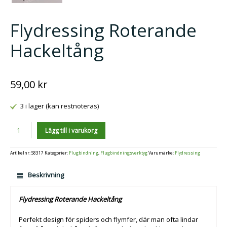
Flydressing Roterande
Hackeltång
59,00
kr
3 i lager (kan restnoteras)
Antal
Lägg till i varukorg
Artikelnr:
S8317
Kategorier:
Flugbindning
,
Flugbindningsverktyg
Varumärke:
Flydressing
Beskrivning
Flydressing Roterande Hackeltång
Perfekt design för spiders och flymfer, där man ofta lindar