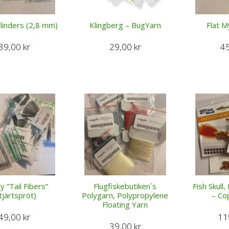
linders (2,8 mm)
Klingberg – BugYarn
Flat M
39,00
kr
29,00
kr
4
y ”Tail Fibers”
Flugfiskebutiken´s
Fish Skull
tjärtspröt)
Polygarn, Polypropylene
– Co
Floating Yarn
49,00
kr
11
39,00
kr