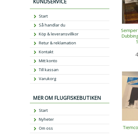
KUNDSERVICE
Start
Så handlar du
Semperf
Köp & leveransvillkor
Dubbing
Retur & reklamation
Kontakt
Mitt konto
Till kassan
Varukorg
MER OM FLUGFISKEBUTIKEN
Start
Nyheter
Tiemco
Om oss