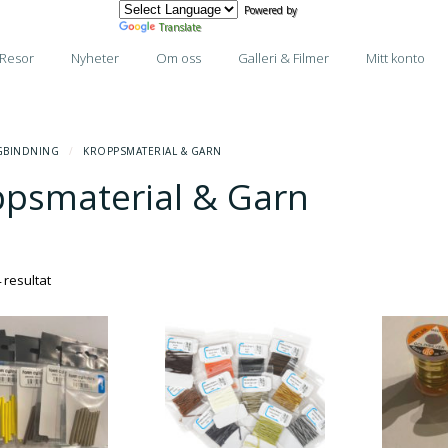
Powered by
Translate
Resor
Nyheter
Om oss
Galleri & Filmer
Mitt konto
GBINDNING
/
KROPPSMATERIAL & GARN
ppsmaterial & Garn
Sortera
4 resultat
efter
senaste