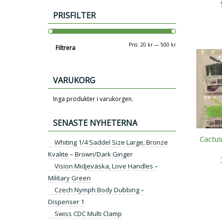
PRISFILTER
Min
Max
Pris:
20 kr
—
500 kr
Filtrera
pris
pris
VARUKORG
Inga produkter i varukorgen.
SENASTE NYHETERNA
Cactus
Whiting 1/4 Saddel Size Large, Bronze
Kvalite – Brown/Dark Ginger
Vision Midjeväska, Love Handles –
Military Green
Czech Nymph Body Dubbing –
Dispenser 1
Swiss CDC Multi Clamp