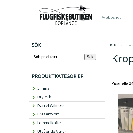
Start
Webbshop
SÖK
HOME
/
FLU
Kro
Sök
PRODUKTKATEGORIER
Visar alla 2
Simms
Drytech
Daniel Wilmers
Presentkort
Lemmelkaffe
Utgående Varor