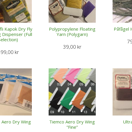
li Kapok Dry Fly
Polypropylene Floating
Påfågel H
 Dispenser (Full
Yarn (Polygarn)
Selection)
7
39,00
kr
499,00
kr
 Aero Dry Wing
Tiemco Aero Dry Wing
Ultr
”Fine”