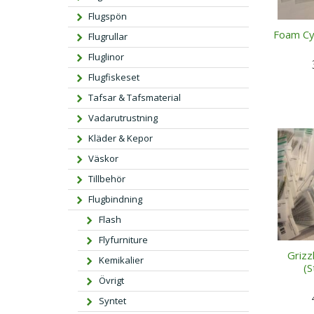
Flugspön
Foam Cy
Flugrullar
Fluglinor
Flugfiskeset
Tafsar & Tafsmaterial
Vadarutrustning
Kläder & Kepor
Väskor
Tillbehör
Flugbindning
Flash
Flyfurniture
Grizzl
Kemikalier
(S
Övrigt
Syntet