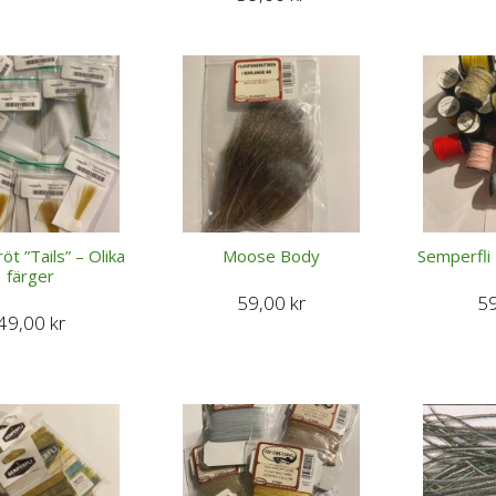
öt ”Tails” – Olika
Moose Body
Semperfli 
färger
59,00
kr
5
49,00
kr