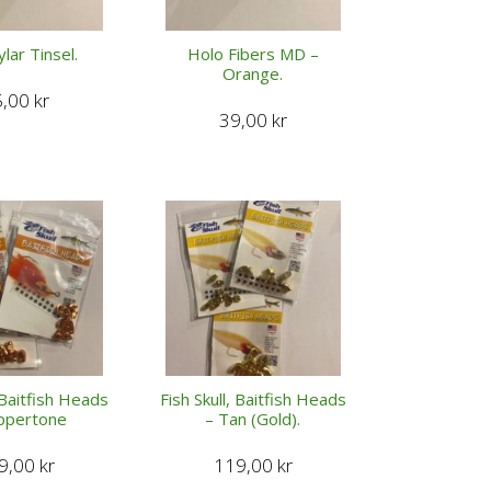
ylar Tinsel.
Holo Fibers MD –
Orange.
5,00
kr
39,00
kr
, Baitfish Heads
Fish Skull, Baitfish Heads
ppertone
– Tan (Gold).
9,00
kr
119,00
kr