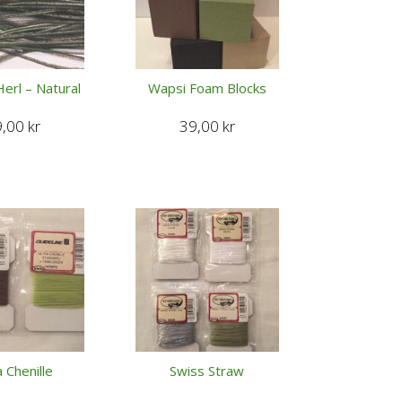
erl – Natural
Wapsi Foam Blocks
9,00
kr
39,00
kr
a Chenille
Swiss Straw