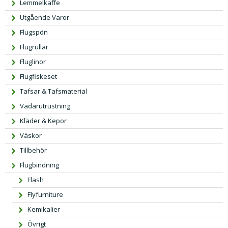
Lemmelkaffe
r
e
Utgående Varor
i
t
s
ä
Flugspön
e
r:
Flugrullar
t
3
Fluglinor
v
9,
Flugfiskeset
a
0
r:
0 k
Tafsar & Tafsmaterial
5
r.
Vadarutrustning
9,
Kläder & Kepor
0
Väskor
0 k
Tillbehör
r.
Flugbindning
Flash
Flyfurniture
Kemikalier
Övrigt