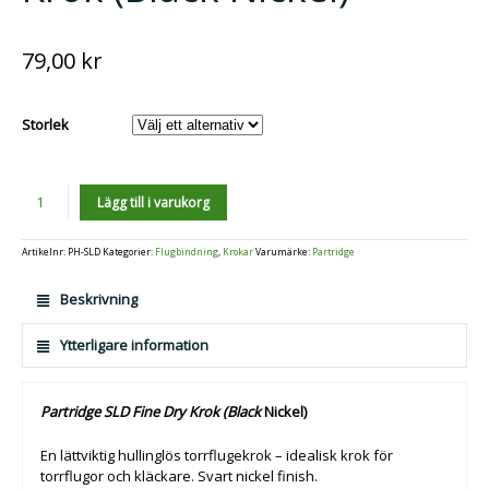
79,00
kr
Storlek
Antal
Lägg till i varukorg
Artikelnr:
PH-SLD
Kategorier:
Flugbindning
,
Krokar
Varumärke:
Partridge
Beskrivning
Ytterligare information
Partridge SLD Fine Dry Krok (Black
Nickel)
En lättviktig hullinglös torrflugekrok – idealisk krok för
torrflugor och kläckare. Svart nickel finish.