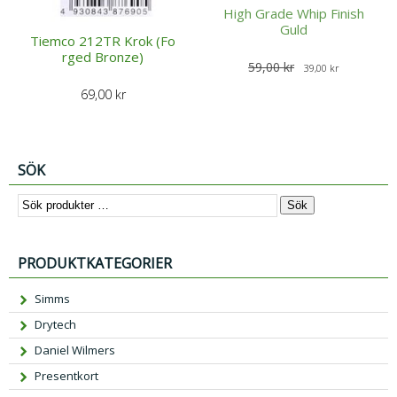
High Grade Whip Finish
Guld
Tiemco 212TR Krok (Fo
rged Bronze)
D
D
59,00
kr
39,00
kr
e
e
69,00
kr
t
t
u
n
r
u
SÖK
s
v
p
a
Sök
r
r
u
a
n
n
PRODUKTKATEGORIER
g
d
Simms
l
e
i
p
Drytech
g
r
Daniel Wilmers
a
i
Presentkort
p
s