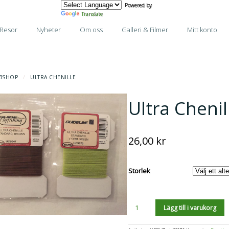
Powered by
Translate
Resor
Nyheter
Om oss
Galleri & Filmer
Mitt konto
BSHOP
/
ULTRA CHENILLE
Ultra Chenil
26,00
kr
Storlek
Antal
Lägg till i varukorg