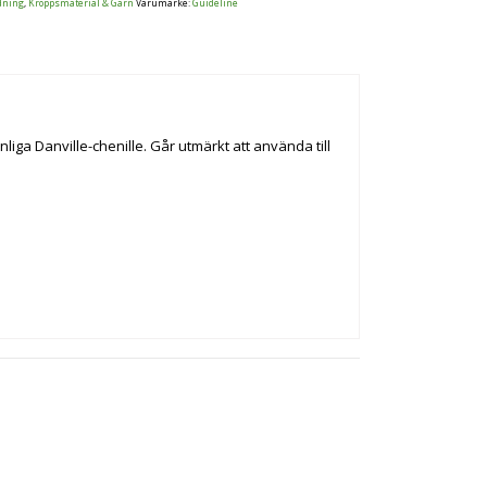
dning
,
Kroppsmaterial & Garn
Varumärke:
Guideline
nliga Danville-chenille. Går utmärkt att använda till