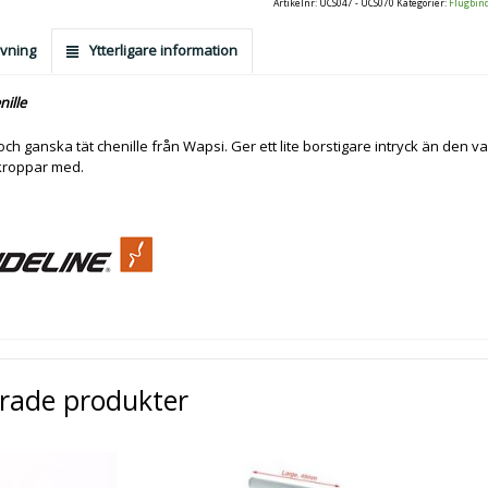
Artikelnr:
UCS047 - UCS070
Kategorier:
Flugbin
vning
Ytterligare information
nille
och ganska tät chenille från Wapsi. Ger ett lite borstigare intryck än den va
 kroppar med.
erade produkter