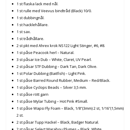
1 st flaska lack med nål.
1 st rulle med Veevus bindtråd (Black) 10/0.
1 st dubbingnål.
1 st hacklehållare.
1 st sax.
1 st trådhållare.
2 st pkt med Ahrex krok NS122 Light Stinger, #6, #8.
1 st påse Peacook herl – Natural.
3 st påsar Ice Dub – White, Claret, UV Pearl.
2 st påsar STF Dubbing – Dark Tan, Dark Olive.
1 st Polar Dubbing (Baitfish) – Light Pink.
1 st påse Barred Round Rubber, Medium – Red/Black.
1 st påse Cyclops Beads – Silver 3,5 mm.
1 st påse rött garn
1 st påse Mylar Tubing – Hot Pink #Small.
1 st påse Wapsi Fly Foam – Black, 1/8″(3mm) 2 st, 1/16″(1,5mm)
2 st.
2 st påsar Tupp Hackel – Black, Badger Natural.
2 st påsar Select Marabou Plumes – Black, White.