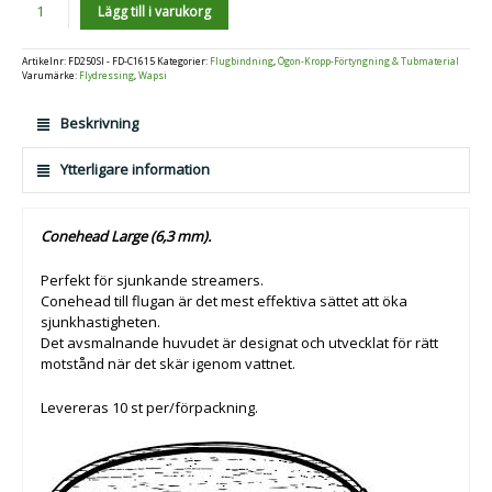
Antal
Lägg till i varukorg
Artikelnr:
FD250SI - FD-C1615
Kategorier:
Flugbindning
,
Ögon-Kropp-Förtyngning & Tubmaterial
Varumärke:
Flydressing
,
Wapsi
Beskrivning
Ytterligare information
Conehead Large (6,3 mm).
Perfekt för sjunkande streamers.
Conehead till flugan är det mest effektiva sättet att öka
sjunkhastigheten.
Det avsmalnande huvudet är designat och utvecklat för rätt
motstånd när det skär igenom vattnet.
Levereras 10 st per/förpackning.