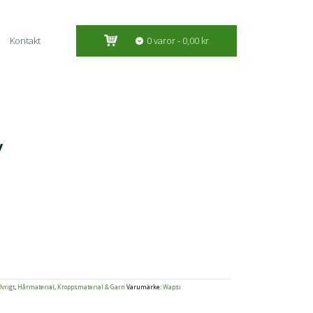
Kontakt
0 varor
0,00 kr
y
Övrigt
,
Hårmaterial
,
Kroppsmaterial & Garn
Varumärke:
Wapsi