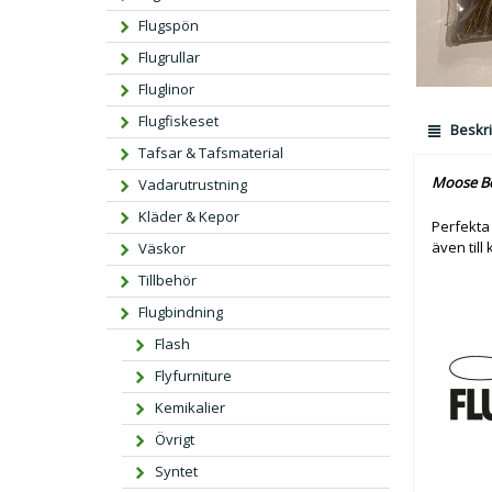
Flugspön
Flugrullar
Fluglinor
Flugfiskeset
Beskri
Tafsar & Tafsmaterial
Moose B
Vadarutrustning
Kläder & Kepor
Perfekta 
även till
Väskor
Tillbehör
Flugbindning
Flash
Flyfurniture
Kemikalier
Övrigt
Syntet