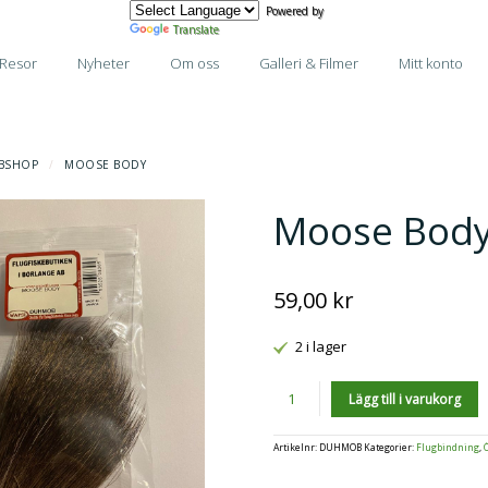
Powered by
Translate
Resor
Nyheter
Om oss
Galleri & Filmer
Mitt konto
BSHOP
/
MOOSE BODY
Moose Bod
59,00
kr
2 i lager
Antal
Lägg till i varukorg
Artikelnr:
DUHMOB
Kategorier:
Flugbindning
,