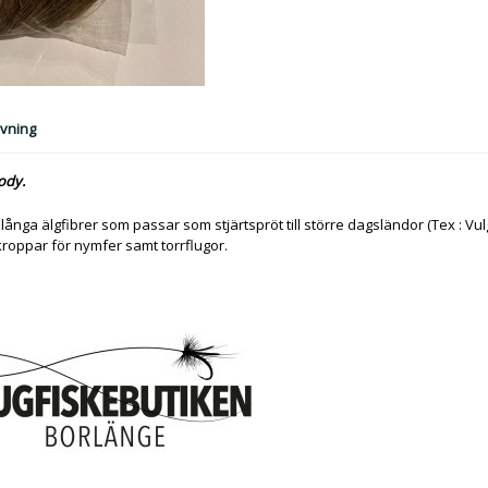
vning
ody.
långa älgfibrer som passar som stjärtspröt till större dagsländor (Tex : Vu
 kroppar för nymfer samt torrflugor.