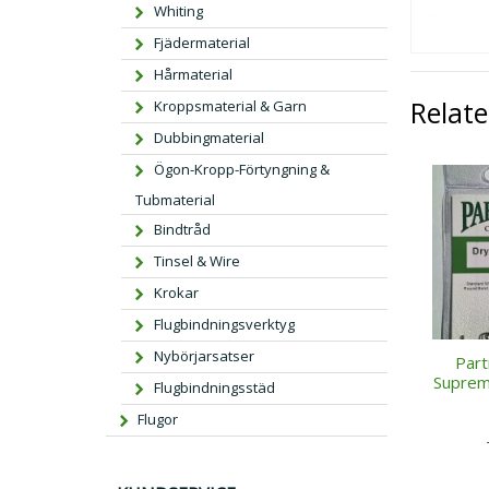
Whiting
Fjädermaterial
Hårmaterial
Relat
Kroppsmaterial & Garn
Dubbingmaterial
Ögon-Kropp-Förtyngning &
Tubmaterial
Bindtråd
Tinsel & Wire
Krokar
Flugbindningsverktyg
Nybörjarsatser
Part
Suprem
Flugbindningsstäd
Flugor