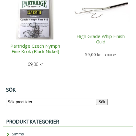
High Grade Whip Finish
Guld
Partridge Czech Nymph
Fine Krok (Black Nickel)
D
D
59,00
kr
39,00
kr
e
e
69,00
kr
t
t
u
n
r
u
SÖK
s
v
p
a
Sök
r
r
u
a
n
n
PRODUKTKATEGORIER
g
d
Simms
l
e