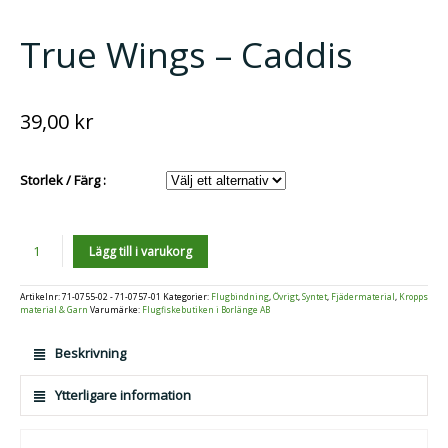
True Wings – Caddis
39,00
kr
Storlek / Färg :
Antal
Lägg till i varukorg
Artikelnr:
71-0755-02 - 71-0757-01
Kategorier:
Flugbindning
,
Övrigt
,
Syntet
,
Fjädermaterial
,
Kropps
material & Garn
Varumärke:
Flugfiskebutiken i Borlänge AB
Beskrivning
Ytterligare information