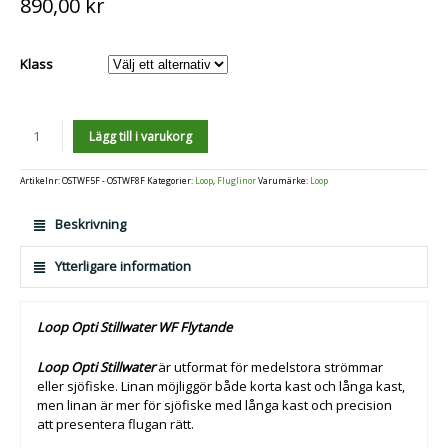
890,00
kr
Klass
Antal
Lägg till i varukorg
Artikelnr:
OSTWF5F - OSTWF8F
Kategorier:
Loop
,
Fluglinor
Varumärke:
Loop
Beskrivning
Ytterligare information
Loop Opti Stillwater WF Flytande
Loop Opti Stillwater
är utformat för medelstora strömmar
eller sjöfiske. Linan möjliggör både korta kast och långa kast,
men linan är mer för sjöfiske med långa kast och precision
att presentera flugan rätt.