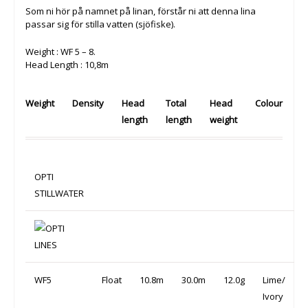
Som ni hör på namnet på linan, förstår ni att denna lina
passar sig för stilla vatten (sjöfiske).
Weight : WF 5 – 8.
Head Length : 10,8m
Weight
Density
Head
Total
Head
Colour
length
length
weight
OPTI
STILLWATER
WF5
Float
10.8m
30.0m
12.0g
Lime/
Ivory