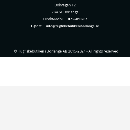
Bokvägen 12
784 61 Borlänge
Direkt/Mobil:
070-2010267
E-post:
info@flugfiskebutikeniborlange.se
© Flugfiskebutiken i Borlänge AB 2015-2024 - All rights reserved.