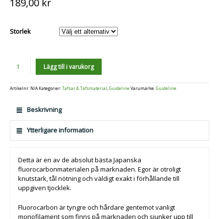
189,00
kr
Storlek
Antal
Lägg till i varukorg
Artikelnr:
N/A
Kategorier:
Tafsar & Tafsmaterial
,
Guideline
Varumärke:
Guideline
Beskrivning
Ytterligare information
Detta är en av de absolut bästa Japanska
fluorocarbonmaterialen på marknaden. Egor är otroligt
knutstark, tål nötning och väldigt exakt i förhållande till
uppgiven tjocklek.
Fluorocarbon är tyngre och hårdare gentemot vanligt
monofilament som finns på marknaden och sjunker upp till