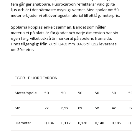
fem gånger snabbare. Fluorocarbon reflekterar väldigt lite
ljus och är i det närmaste osynlig i vattnet. Med spolar om 50
meter erbjuder vi ett överlägset material till ett lågt meterpris.
Spolarna kopplas enkelt samman. Bandet som håller
materialet på plats är färgkodat och varje dimension har sin
egen färg, vilket också är markerat på spolens framsida.
Finns tillgängligt från 7X till 0,405 mm. 0,435 till 0,52 levereras
om 30 meter.
EGOR+ FLUOROCARBON
Meter/spole
50
50
50
50
50
5
Str.
7x
6,5x
6x
5x
4x
3
Diameter
0,104
0,117
0,128
0,148
0,185
0