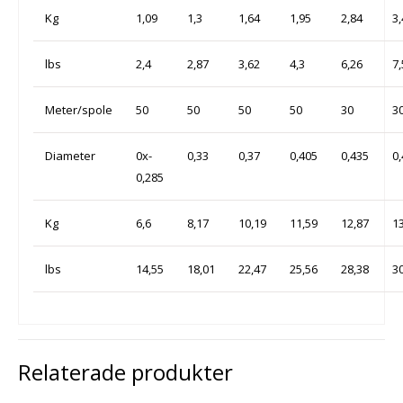
Kg
1,09
1,3
1,64
1,95
2,84
3
lbs
2,4
2,87
3,62
4,3
6,26
7
Meter/spole
50
50
50
50
30
3
Diameter
0x-
0,33
0,37
0,405
0,435
0
0,285
Kg
6,6
8,17
10,19
11,59
12,87
1
lbs
14,55
18,01
22,47
25,56
28,38
3
Relaterade produkter