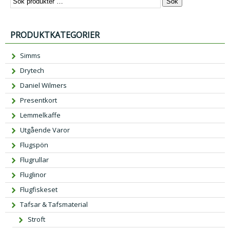
Sök
p
a
r
r
PRODUKTKATEGORIER
u
a
n
n
Simms
g
d
Drytech
l
e
i
p
Daniel Wilmers
g
r
Presentkort
a
i
Lemmelkaffe
p
s
Utgående Varor
r
e
Flugspön
i
t
s
ä
Flugrullar
e
r:
Fluglinor
t
1
Flugfiskeset
v
2
Tafsar & Tafsmaterial
a
9,
Stroft
r:
0