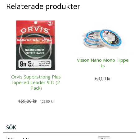
Relaterade produkter
Vision Nano Mono Tippe
ts
Orvis Superstrong Plus
69,00
kr
Tapered Leader 9 ft (2-
Pack)
D
D
159,00
kr
129,00
kr
e
e
t
t
u
n
SÖK
r
u
s
v