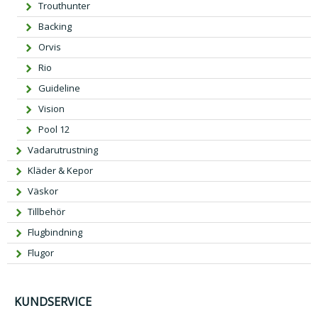
1
0 k
Trouthunter
5
r.
Backing
9,
Orvis
0
Rio
0 k
r.
Guideline
Vision
Pool 12
Vadarutrustning
Kläder & Kepor
Väskor
Tillbehör
Flugbindning
Flugor
KUNDSERVICE