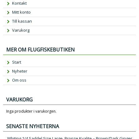
Kontakt
Mitt konto
Till kassan
Varukorg
MER OM FLUGFISKEBUTIKEN
Start
Nyheter
Om oss
VARUKORG
Inga produkter i varukorgen.
SENASTE NYHETERNA
Whiting 1/4 Saddel Size Large, Bronze Kvalite – Brown/Dark Ginger