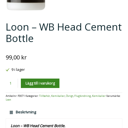
Loon – WB Head Cement
Bottle
99,00
kr
9 i lager
Antal
Lägg till i varukorg
Artikelnr:
F0071
Kategorier:
Tillbehör
,
Kemikalier
,
Övrigt
,
Flugbindning
,
Kemikalier
Varumärke:
Loon
Beskrivning
Loon – WB Head Cement Bottle.