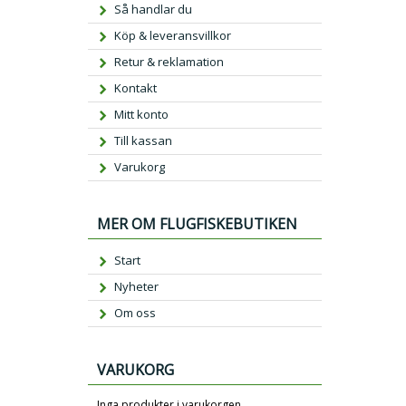
Så handlar du
Köp & leveransvillkor
Retur & reklamation
Kontakt
Mitt konto
Till kassan
Varukorg
MER OM FLUGFISKEBUTIKEN
Start
Nyheter
Om oss
VARUKORG
Inga produkter i varukorgen.