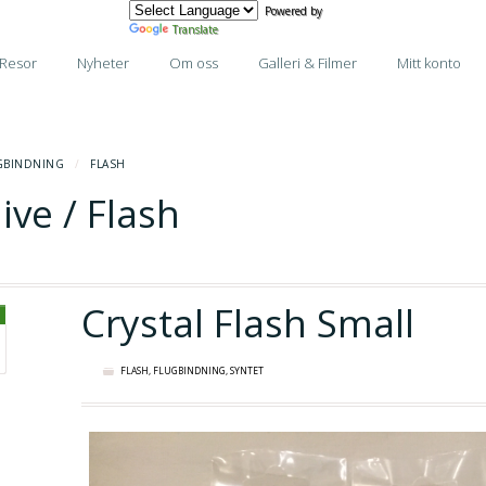
Powered by
Translate
Resor
Nyheter
Om oss
Galleri & Filmer
Mitt konto
GBINDNING
/
FLASH
ive / Flash
Crystal Flash Small
FLASH
,
FLUGBINDNING
,
SYNTET