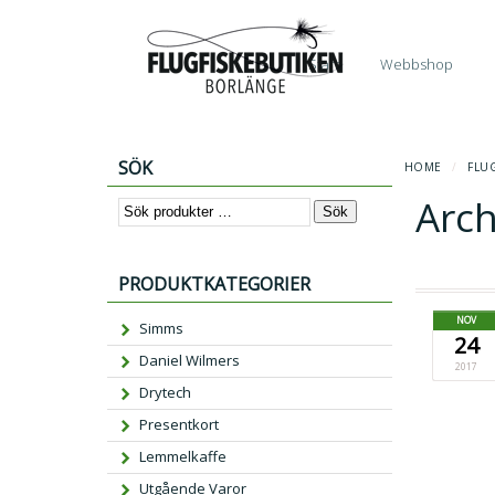
Start
Webbshop
SÖK
HOME
/
FLU
Arch
Sök
PRODUKTKATEGORIER
NOV
Simms
24
Daniel Wilmers
2017
Drytech
Presentkort
Lemmelkaffe
Utgående Varor