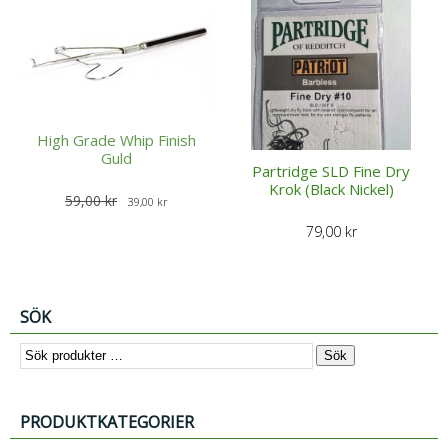
High Grade Whip Finish
Guld
Partridge SLD Fine Dry
Krok (Black Nickel)
D
D
59,00
kr
39,00
kr
e
e
79,00
kr
t
t
u
n
r
u
SÖK
s
v
p
a
Sök
r
r
u
a
n
n
PRODUKTKATEGORIER
g
d