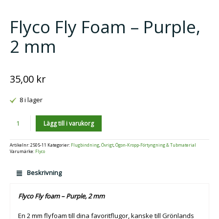
Flyco Fly Foam – Purple,
2 mm
35,00
kr
8 i lager
Antal
Lägg till i varukorg
Artikelnr:
2505-11
Kategorier:
Flugbindning
,
Övrigt
,
Ögon-Kropp-Förtyngning & Tubmaterial
Varumärke:
Flyco
Beskrivning
Flyco Fly foam – Purple, 2 mm
En 2 mm flyfoam till dina favoritflugor, kanske till Grönlands