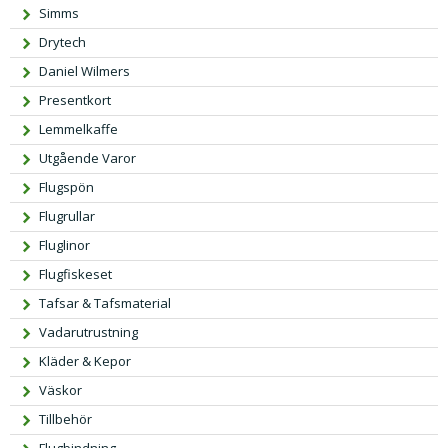
Simms
l
e
i
p
Drytech
g
r
Daniel Wilmers
a
i
Presentkort
p
s
Lemmelkaffe
r
e
Utgående Varor
i
t
s
ä
Flugspön
e
r:
Flugrullar
t
3
Fluglinor
v
9,
Flugfiskeset
a
0
r:
0 k
Tafsar & Tafsmaterial
5
r.
Vadarutrustning
9,
Kläder & Kepor
0
Väskor
0 k
Tillbehör
r.