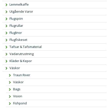
a
i
Lemmelkaffe
p
s
Utgående Varor
r
e
Flugspön
i
t
s
ä
Flugrullar
e
r:
Fluglinor
t
2
Flugfiskeset
v
9
Tafsar & Tafsmaterial
a
9,
Vadarutrustning
r:
0
4
0 k
Kläder & Kepor
9
r.
Väskor
9,
Traun River
0
Väskor
0 k
r.
Bags
Vision
Fishpond