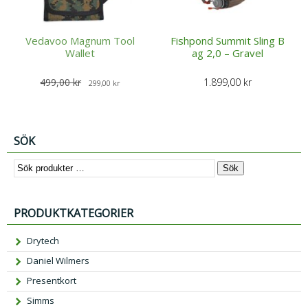
Vedavoo Magnum Tool
Fishpond Summit Sling B
Wallet
ag 2,0 – Gravel
D
D
499,00
kr
1.899,00
kr
299,00
kr
e
e
t
t
u
n
SÖK
r
u
s
v
Sök
p
a
r
r
PRODUKTKATEGORIER
u
a
n
n
Drytech
g
d
Daniel Wilmers
l
e
i
p
Presentkort
g
r
Simms