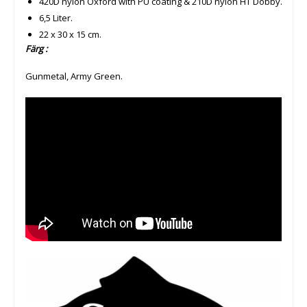
420D nylon Oxford with PU coating & 210D nylon HT Dobby.
6,5 Liter.
22 x 30 x 15 cm.
Färg :
Gunmetal, Army Green.