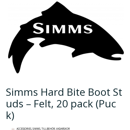
Simms Hard Bite Boot St
uds – Felt, 20 pack (Puc
k)
ACCESSORIES
,
SIMMS
,
TILLBEHÖR
,
VADARSKOR