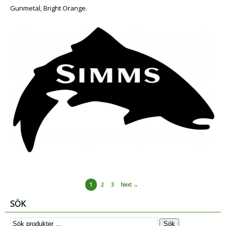
Gunmetal, Bright Orange.
1
2
3
Next →
SÖK
Sök