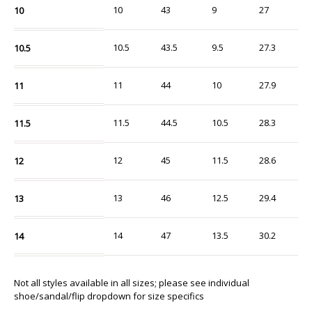
10
43
9
27
10
10.5
43.5
9.5
27.3
10.5
11
44
10
27.9
11
11.5
44.5
10.5
28.3
11.5
12
45
11.5
28.6
12
13
46
12.5
29.4
13
14
47
13.5
30.2
14
Not all styles available in all sizes; please see individual
shoe/sandal/flip dropdown for size specifics