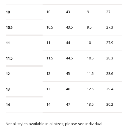
10
43
9
27
10
10.5
43.5
9.5
27.3
10.5
11
44
10
27.9
11
11.5
44.5
10.5
28.3
11.5
12
45
11.5
28.6
12
13
46
12.5
29.4
13
14
47
13.5
30.2
14
Not all styles available in all sizes; please see individual