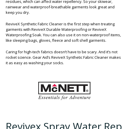
residues, which can affect water repellency. So your skiwear,
rainwear and waterproof-breathable garments look great and
keep you dry.
ReviveX Synthetic Fabric Cleaner is the first step when treating
garments with ReviveX Durable Waterproofing or ReviveX
Waterproofing Soak. You can also use it on non-waterproof items,
like sleeping bags, gloves, fleece and soft shell garments.
Caring for high-tech fabrics doesn’t have to be scary. And it’s not
rocket science. Gear Aid’s ReviveX Synthetic Fabric Cleaner makes
it as easy as washing your socks.
Revivex Spray Water Rep