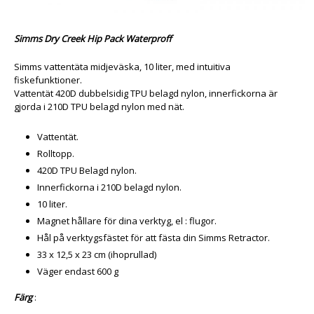
Simms Dry Creek Hip Pack Waterproff
Simms vattentäta midjeväska, 10 liter, med intuitiva
fiskefunktioner.
Vattentät 420D dubbelsidig TPU belagd nylon, innerfickorna är
gjorda i 210D TPU belagd nylon med nät.
Vattentät.
Rolltopp.
420D TPU Belagd nylon.
Innerfickorna i 210D belagd nylon.
10 liter.
Magnet hållare för dina verktyg, el : flugor.
Hål på verktygsfästet för att fästa din Simms Retractor.
33 x 12,5 x 23 cm (ihoprullad)
Väger endast 600 g
Färg
: