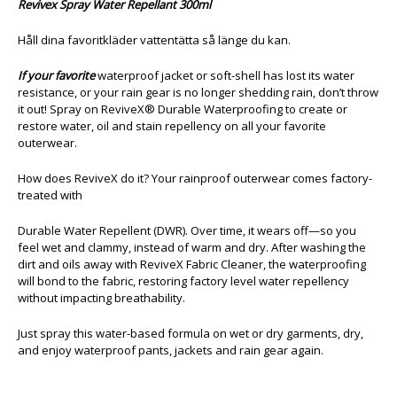
Revivex Spray Water Repellant 300ml
Håll dina favoritkläder vattentätta så länge du kan.
If your favorite
waterproof jacket or soft-shell has lost its water
resistance, or your rain gear is no longer shedding rain, don’t throw
it out! Spray on ReviveX® Durable Waterproofing to create or
restore water, oil and stain repellency on all your favorite
outerwear.
How does ReviveX do it? Your rainproof outerwear comes factory-
treated with
Durable Water Repellent (DWR). Over time, it wears off—so you
feel wet and clammy, instead of warm and dry. After washing the
dirt and oils away with ReviveX Fabric Cleaner, the waterproofing
will bond to the fabric, restoring factory level water repellency
without impacting breathability.
Just spray this water-based formula on wet or dry garments, dry,
and enjoy waterproof pants, jackets and rain gear again.