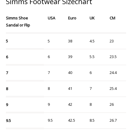
Simms Footwear Sizechart
Simms Shoe
USA
Euro
UK
CM
Sandal or Flip
5
5
38
4.5
23
6
39
5.5
23.5
6
7
40
6
24.4
7
8
41
7
25.4
8
9
42
8
26
9
9.5
42.5
8.5
26.7
9.5